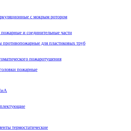
ркуляционные с мокрым ротором
 пожарные и соединительные части
 противопожарные для пластиковых труб
томатического пожаротушения
 головки пожарные
ПиА
мплектующие
менты термостатические