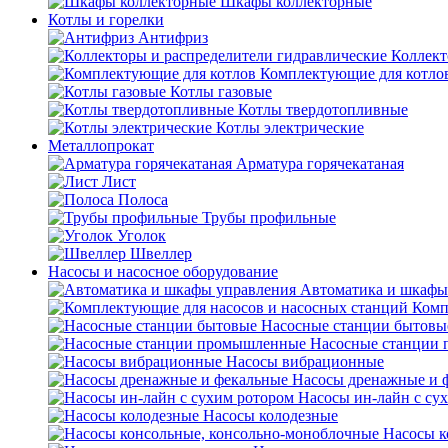
Шкафы коллекторные
Котлы и горелки
Антифриз
Коллект
Комплектующие для котло
Котлы газовые
Котлы твердотопливные
Котлы электрические
Металлопрокат
Арматура горячекатаная
Лист
Полоса
Трубы профильные
Уголок
Швеллер
Насосы и насосное оборудование
Автоматика и шкафы
Комп
Насосные станции бытовы
Насосные станции
Насосы вибрационные
Насосы дренажные и 
Насосы ин-лайн с су
Насосы колодезные
Насосы к