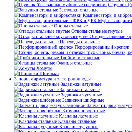
Грувлок (
Заглушки стальные
Компенсаторы и вибров
Муфты соедини
Опоры стальные
Отводы стальные гнутые
Отводы стальные кр
Переходы стальные
Перфорированный крепеж
Сгоны, бочата, р
Тройники стальные
Фланцы стальные
Хомуты
Шпильки
Запорная арматура и электроприводы
Задвижки латунные
Задвижки стальные
Задвижки чугунные
Задвижки шиберные
Запчасти для арматур
Затворы поворотные
Клапаны латунные
Клапаны стальные
Клапаны чугунные
Кра