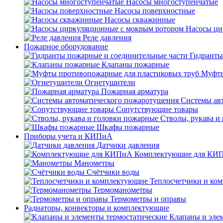
Насосы многоступенчатые
Насосы поверхностные
Насосы скважинные
Насосы ци
Реле давления
Пожарное оборудование
Гидранты
Клапаны пожарные
Муфты
Огнетушители
Пожарная арматура
Системы ав
Сопутствующие товары
Стволы, рукава и
Шкафы пожарные
Приборы учета и КИПиА
Датчики давления
Комплектующие для КИ
Манометры
Счётчики воды
Теплосчетчики и ко
Термоманометры
Термометры и оправы
Радиаторы, конвекторы и комплектующие
Клапаны и эле