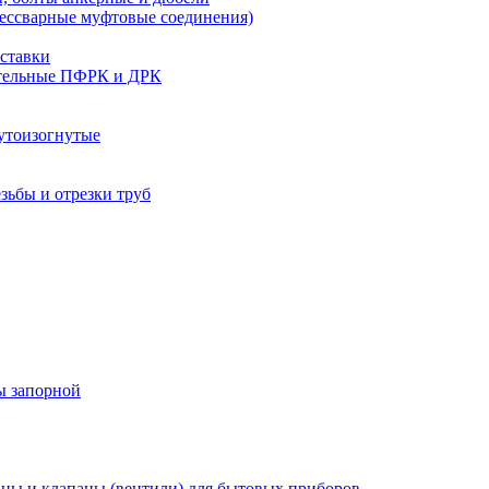
бессварные муфтовые соединения)
ставки
тельные ПФРК и ДРК
утоизогнутые
езьбы и отрезки труб
ы запорной
ны и клапаны (вентили) для бытовых приборов