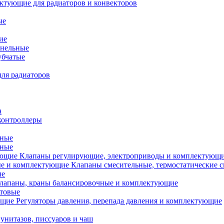
ктующие для радиаторов и конвекторов
ые
ие
анельные
убчатые
ля радиаторов
а
контроллеры
тные
ьные
Клапаны регулирующие, электроприводы и комплектующ
Клапаны смесительные, термостатические 
ые
лапаны, краны балансировочные и комплектующие
ытовые
Регуляторы давления, перепада давления и комплектующие
унитазов, писсуаров и чаш