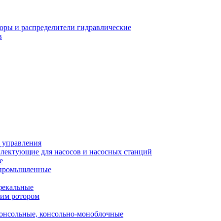
оры и распределители гидравлические
в
 управления
лектующие для насосов и насосных станций
е
 промышленные
фекальные
хим ротором
онсольные, консольно-моноблочные