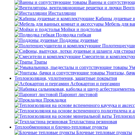
Ванны и сопутствующ
Венти
Инсталляции
Кабины душевые 
Мебель для ва
Мойки и подстолья
Подводка гибкая
Поддоны душевые
Полотенцесуши
Смесители и комплекту
Трапы
Ум
Унитазы, бач
Теплоизоляция, уплотнения, защитные покрытия
Асбокартон и пергамин
Паронит листовой
Прокладки
Теплоизол
Техпластина резиновая
Теплообменники и блочно-тепловые пункты
Блочные тепловые пункты