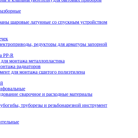
разборные
аны шаровые латунные со спускным устройством
ечек
ектроприводы, редукторы для арматуры запорной
а PP-R
 для монтажа металлопластика
монтажа радиаторов
мент для монтажа сшитого полиэтилена
ый
лифовальные
дование сварочное и расходные материалы
убогибы, труборезы и резьбонарезной инструмент
ительные