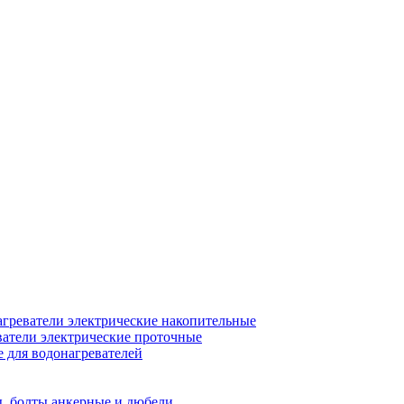
греватели электрические накопительные
атели электрические проточные
для водонагревателей
, болты анкерные и дюбели