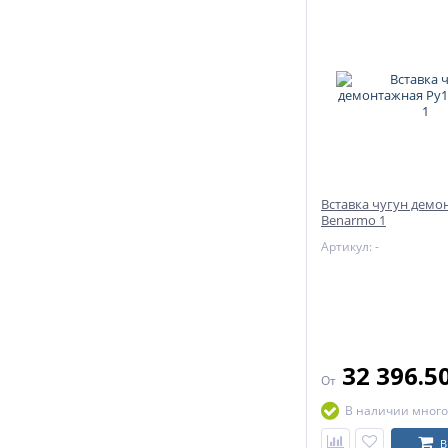
Вставка чугун демо
Benarmo 1
Артикул: -
32 396.5
От
В наличии много
В