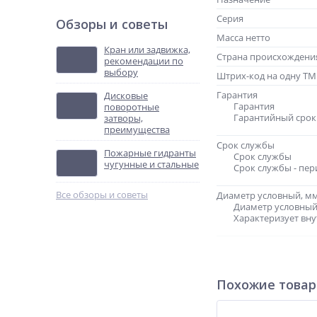
Серия
Обзоры и советы
Масса нетто
Кран или задвижка,
Страна происхождени
рекомендации по
выбору
Штрих-код на одну Т
Гарантия
Дисковые
Гарантия
поворотные
Гарантийный срок 
затворы,
преимущества
Срок службы
Пожарные гидранты
Срок службы
чугунные и стальные
Срок службы - пер
Все обзоры и советы
Диаметр условный, м
Диаметр условный
Характеризует вн
Диапазон соединяемы
Похожие това