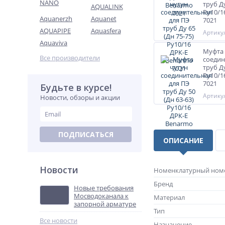
NANO
труб Ду
AQUALINK
Ру10/1
Aquanerzh
Aquanet
7021
AQUAPIPE
Aquasfera
Артикул
Aquaviva
Муфта 
Все производители
соедин
труб Ду
Ру10/1
7021
Будьте в курсе!
Артикул
Новости, обзоры и акции
ПОДПИСАТЬСЯ
ОПИСАНИЕ
Новости
Номенклатурный ном
Бренд
Новые требования
Мосводоканала к
Материал
запорной арматуре
Тип
Все новости
Назначение