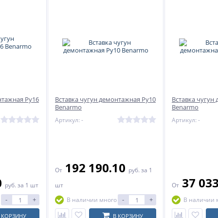
нтажная Ру16
Вставка чугун демонтажная Ру10
Вставка чугун
Benarmo
Benarmo
Артикул: -
Артикул: -
192 190.10
От
руб.
за 1
0
37 03
руб.
за 1 шт
шт
От
-
+
-
+
В наличии много
В наличии 
 КОРЗИНУ
В КОРЗИНУ