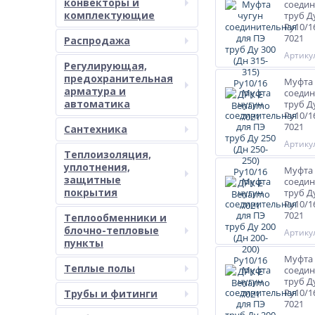
конвекторы и
соедин
комплектующие
труб Ду
Ру10/1
7021
Распродажа
Артикул
Регулирующая,
предохранительная
Муфта 
арматура и
соедин
автоматика
труб Ду
Ру10/1
7021
Сантехника
Артикул
Теплоизоляция,
уплотнения,
Муфта 
защитные
соедин
покрытия
труб Ду
Ру10/1
7021
Теплообменники и
блочно-тепловые
Артикул
пункты
Муфта 
Теплые полы
соедин
труб Ду
Ру10/1
Трубы и фитинги
7021