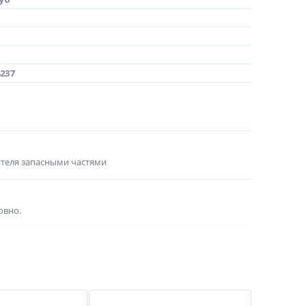
237
ителя запасными частями
овно.