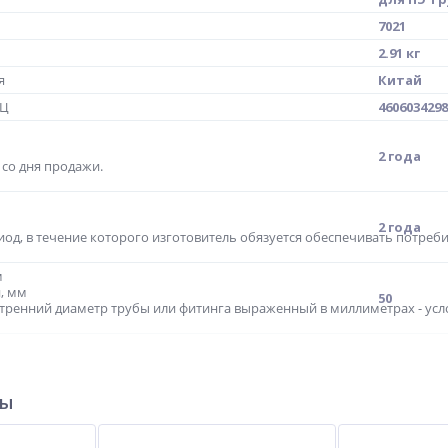
7021
2.91 кг
я
Китай
МЦ
4606034298
2 года
со дня продажи.
2 года
иод, в течение которого изготовитель обязуется обеспечивать потреб
м
, мм
50
утренний диаметр трубы или фитинга выраженный в миллиметрах - усл
х диаметров
Дн 63-63
ры