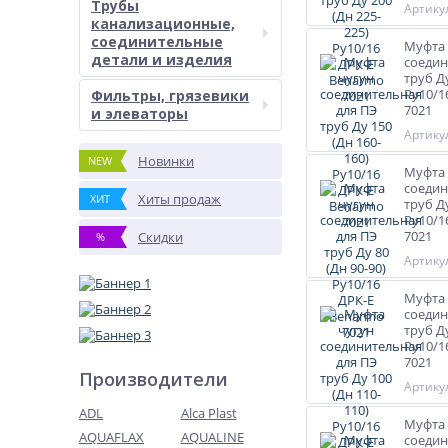
Трубы
Артикул
канализационные,
соединительные
Муфта 
детали и изделия
соедин
труб Ду
Ру10/1
Фильтры, грязевики
7021
и элеваторы
Артикул
Новинки
NEW
Муфта 
соедин
Хиты продаж
ХИТ
труб Ду
Ру10/1
7021
Скидки
%
Артикул
Муфта 
соедин
труб Ду
Ру10/1
7021
Производители
Артикул
ADL
Alca Plast
Муфта 
AQUAFLAX
AQUALINE
соедин