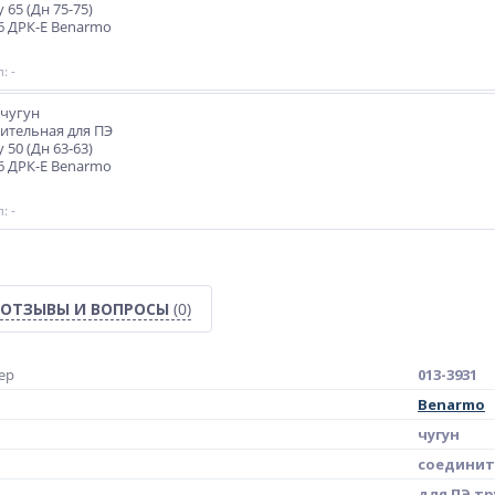
 65 (Дн 75-75)
6 ДРК-Е Benarmo
: -
чугун
ительная для ПЭ
 50 (Дн 63-63)
6 ДРК-Е Benarmo
: -
ОТЗЫВЫ И ВОПРОСЫ
(0)
ер
013-3931
Benarmo
чугун
соединит
для ПЭ тр