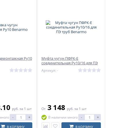
 демонтажная Ру10
Муфта чугун ПФРК-Е
соединительная Ру10/16 для ПЭ
труб Benarmo
Артикул: -
3.10
3 148
руб.
за 1 шт
От
руб.
за 1 шт
-
+
-
+
много
В наличии много
В КОРЗИНУ
В КОРЗИНУ