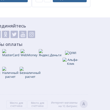
единяйтесь
бы оплаты
Интернет-магазины
Место для
Место для
A
счетчика
счетчика
на 1С-Битрикс