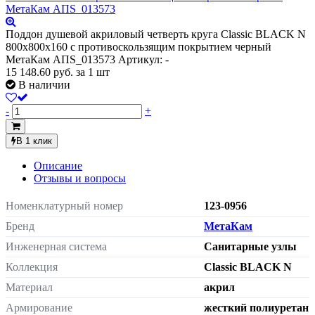
Поддон душевой акриловый четверть круга Classic BLACK N
800х800х160 с противоскользящим покрытием черный
МетаКам АПS_013573
Артикул: -
15 148.60
руб.
за 1 шт
В наличии
-
+
В 1 клик
Описание
Отзывы и вопросы
Номенклатурный номер
123-0956
Бренд
МетаКам
Инженерная система
Санитарные узлы
Коллекция
Classic BLACK N
Материал
акрил
Армирование
жесткий полиуретан