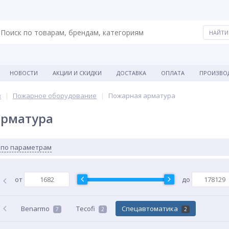
НОВОСТИ
АКЦИИ И СКИДКИ
ДОСТАВКА
ОПЛАТА
ПРОИЗВО
в
Пожарное оборудование
Пожарная арматура
арматура
 по параметрам
от
до
Benarmo
Tecofi
Спецавтоматика
7
2
2