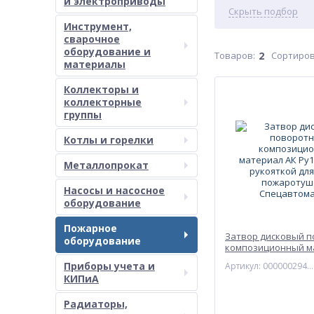
и электроприводы
Скрыть подбор
Инструмент,
сварочное
оборудование и
Товаров:
2
Сортиров
материалы
Коллекторы и
коллекторные
группы
Котлы и горелки
Металлопрокат
Насосы и насосное
оборудование
Пожарное
Затвор дисковый 
оборудование
композиционный м
Ру16 межфл с рукоя
Приборы учета и
Артикул: 00000029489
систем пожаротуш
КИПиА
Спецавтоматика
Радиаторы,