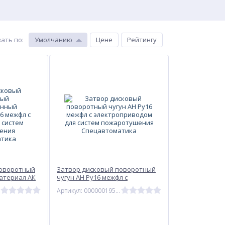
ать по
:
Умолчанию
Цене
Рейтингу
поворотный
Затвор дисковый поворотный
атериал АК
чугун АН Ру16 межфл с
ткой для
электроприводом для систем
Артикул: 00000019526
ения
пожаротушения
Спецавтоматика