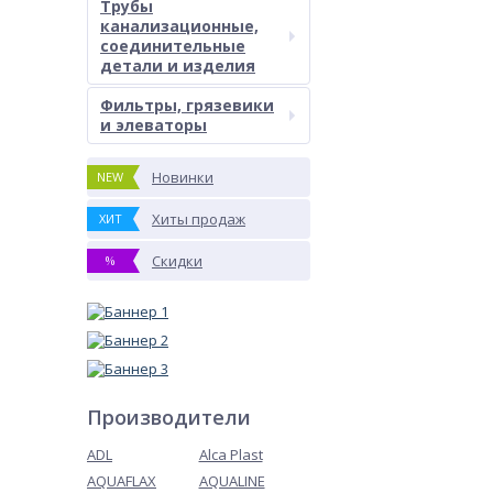
Трубы
канализационные,
соединительные
детали и изделия
Фильтры, грязевики
и элеваторы
Новинки
NEW
Хиты продаж
ХИТ
Скидки
%
Производители
ADL
Alca Plast
AQUAFLAX
AQUALINE