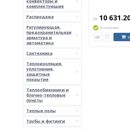
конвекторы и
комплектующие
10 631.2
Распродажа
От
Регулирующая,
В наличии
предохранительная
арматура и
В
автоматика
Сантехника
Теплоизоляция,
уплотнения,
защитные
покрытия
Теплообменники и
блочно-тепловые
пункты
Теплые полы
Трубы и фитинги