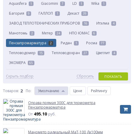
Aquasfera
Giacomini
LD
Wika
1
7
1
1
Багория
ГАЛЛОП
Декаст
9
1
39
ЗАВОД ТЕПЛОТЕХНИЧЕСКИХ ПРИБОРОВ
Итэлма
16
4
Манотомь
Метер
НПО ЮМАС
2
24
6
Пензапромарматура
Ридан
Росма
2
1
77
Тепловодомер
Тепловодохран
Цветлит
15
27
4
ЭКОМЕРА
65
Скрыть подбор
Сбросить
ПОКАЗАТЬ
2
Товаров:
По
:
Умолчанию
Цене
Рейтингу
Оправа прямая 300С для термометра
Пензапромарматура
495.10
От
руб.
Манометр радиальный МаТ-100 Дк100мм