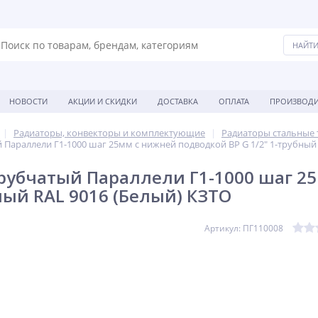
НОВОСТИ
АКЦИИ И СКИДКИ
ДОСТАВКА
ОПЛАТА
ПРОИЗВОДИ
Радиаторы, конвекторы и комплектующие
Радиаторы стальные
 Параллели Г1-1000 шаг 25мм с нижней подводкой ВР G 1/2" 1-трубный 
рубчатый Параллели Г1-1000 шаг 2
бный RAL 9016 (Белый) КЗТО
Артикул: ПГ110008