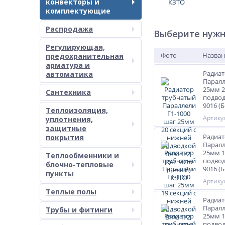
конвекторы и
комплектующие
Распродажа
Выберите нужн
Регулирующая,
Фото
Назван
предохранительная
арматура и
Радиат
автоматика
Паралл
25мм 2
Сантехника
подвод
9016 (
Теплоизоляция,
Артикул
уплотнения,
защитные
Радиат
покрытия
Паралл
25мм 1
Теплообменники и
подвод
блочно-тепловые
9016 (
пункты
Артикул
Теплые полы
Радиат
Паралл
Трубы и фитинги
25мм 1
подвод