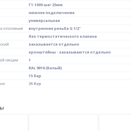
Г1-1000 шаг 25мм
нижнее подключение
универсальная
е отопления
внутренняя резьба G 1/2"
без термостатического клапана
еский
заказывается отдельно
кронштейны - заказываются отдельно
ной секции
1
RAL 9016 (Белый)
15 бар
ние
25 бар
е
1000 мм
72 мм
ры
1.06 кг
0.293 л
8.48 кг