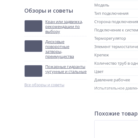
Модель
Обзоры и советы
Тип подключения
Кран или задвижка,
Сторона подключения
рекомендации по
Подключение к систем
выбору
Терморегулятор
Дисковые
поворотные
Элемент термостатич
затворы,
Крепеж
преимущества
Количество труб в од
Пожарные гидранты
чугунные и стальные
Цвет
Давление рабочее
Все обзоры и советы
Испытательное давле
Межосевое расстояни
Глубина радиатора
Похожие това
Вес секции
Объем воды секции
Масса нетто