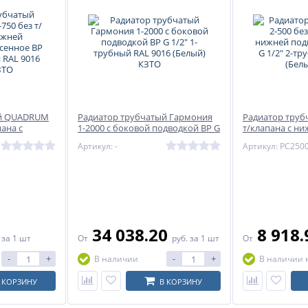
я
Россия
8 секций
ПГ110008
ый QUADRUM
Радиатор трубчатый Гармония
Радиатор трубч
пана с
1-2000 с боковой подводкой ВР G
т/клапана с н
разнесенное
1/2" 1-трубный RAL 9016 (Белый)
прав ВР G 1/2"
Артикул: -
 RAL 9016
КЗТО
9016 (Белый) К
34 038.20
8 918
.
за 1 шт
От
руб.
за 1 шт
От
-
+
-
+
В наличии
В наличии 
 КОРЗИНУ
В КОРЗИНУ