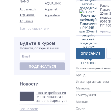
NANO
AQUALINK
Радиат
Aquanerzh
Aquanet
Паралл
25мм 8
AQUAPIPE
Aquasfera
подвод
Aquaviva
9016 (
ПГ1100
Все производители
Артикул
Будьте в курсе!
Новости, обзоры и акции
ОПИСАНИЕ
ПОДПИСАТЬСЯ
Номенклатурный ном
Бренд
Инженерная система
Новости
Материал
Новые требования
Конструкция
Мосводоканала к
запорной арматуре
Монтаж
Серия
Все новости