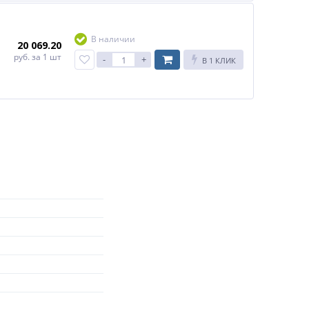
В наличии
20 069.20
руб.
за 1 шт
-
+
В 1 КЛИК