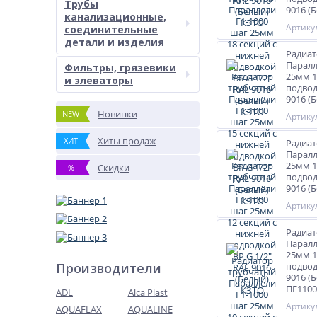
Трубы
9016 (
канализационные,
Артикул
соединительные
детали и изделия
Радиат
Паралл
Фильтры, грязевики
25мм 1
и элеваторы
подвод
9016 (
Новинки
NEW
Артикул
Хиты продаж
ХИТ
Радиат
Паралл
25мм 1
Скидки
%
подвод
9016 (
Артикул
Радиат
Паралл
25мм 1
Производители
подвод
9016 (
ПГ1100
ADL
Alca Plast
Артикул
AQUAFLAX
AQUALINE