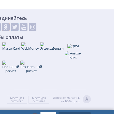
единяйтесь
бы оплаты
Интернет-магазины
Место для
Место для
A
счетчика
счетчика
на 1С-Битрикс