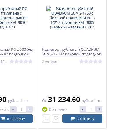
атый РС 2-500 без
Радиатор трубчатый QUADRUM
ижней подводкой
30 V 2-1750 с боковой подводкой
 2-трубный RAL
ВР G 1/2" 2-трубный RAL 9005
Артикул: РС250012НП
Артикул: -
ЗТО
(черный) матовый КЗТО
.90
31 234.60
руб.
за 1 шт
От
руб.
за 1 шт
-
+
-
+
много
В наличии
В КОРЗИНУ
В КОРЗИНУ