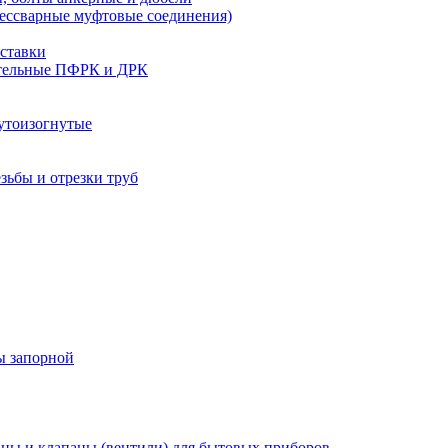
бессварные муфтовые соединения)
ставки
тельные ПФРК и ДРК
утоизогнутые
езьбы и отрезки труб
ы запорной
ны и клапаны (вентили) для бытовых приборов