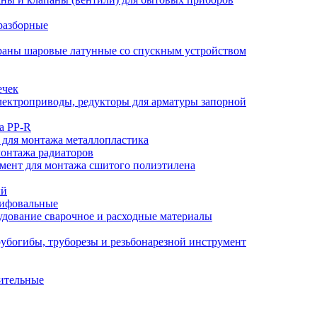
разборные
аны шаровые латунные со спускным устройством
ечек
ектроприводы, редукторы для арматуры запорной
а PP-R
 для монтажа металлопластика
монтажа радиаторов
мент для монтажа сшитого полиэтилена
ый
лифовальные
дование сварочное и расходные материалы
убогибы, труборезы и резьбонарезной инструмент
ительные