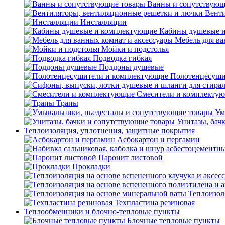
Ванны и сопутствующ
Венти
Инсталляции
Кабины душевые 
Мебель для ва
Мойки и подстолья
Подводка гибкая
Поддоны душевые
Полотенцесуши
Смесители и комплекту
Трапы
Ум
Унитазы, бач
Теплоизоляция, уплотнения, защитные покрытия
Асбокартон и пергамин
Паронит листовой
Прокладки
Теплоизол
Техпластина резиновая
Теплообменники и блочно-тепловые пункты
Блочные тепловые пункты