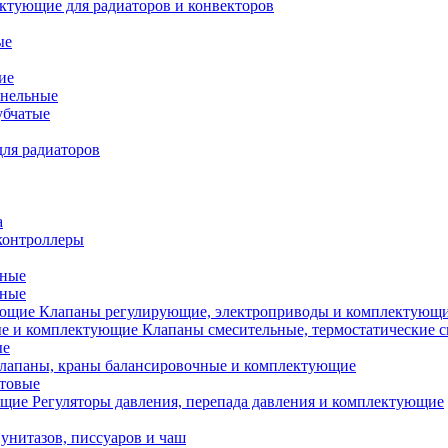
ктующие для радиаторов и конвекторов
ые
ие
анельные
убчатые
ля радиаторов
а
контроллеры
тные
ьные
Клапаны регулирующие, электроприводы и комплектующ
Клапаны смесительные, термостатические 
ые
лапаны, краны балансировочные и комплектующие
ытовые
Регуляторы давления, перепада давления и комплектующие
унитазов, писсуаров и чаш