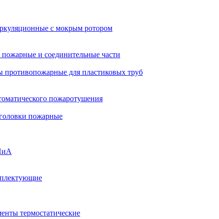
ркуляционные с мокрым ротором
 пожарные и соединительные части
 противопожарные для пластиковых труб
томатического пожаротушения
 головки пожарные
ПиА
мплектующие
менты термостатические