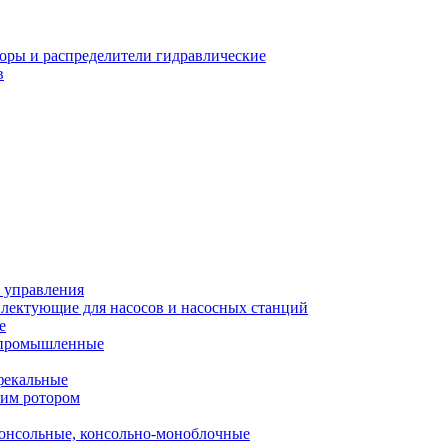
оры и распределители гидравлические
в
 управления
лектующие для насосов и насосных станций
е
 промышленные
фекальные
хим ротором
онсольные, консольно-моноблочные