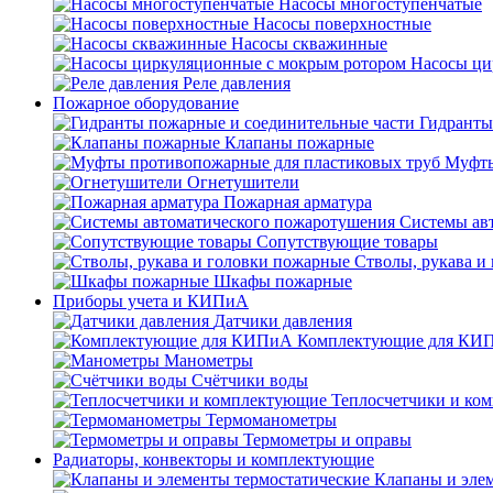
Насосы многоступенчатые
Насосы поверхностные
Насосы скважинные
Насосы ци
Реле давления
Пожарное оборудование
Гидранты
Клапаны пожарные
Муфты
Огнетушители
Пожарная арматура
Системы ав
Сопутствующие товары
Стволы, рукава и
Шкафы пожарные
Приборы учета и КИПиА
Датчики давления
Комплектующие для КИ
Манометры
Счётчики воды
Теплосчетчики и ко
Термоманометры
Термометры и оправы
Радиаторы, конвекторы и комплектующие
Клапаны и эле