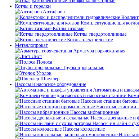
Шкафы коллекторные
Котлы и горелки
Антифриз
Коллект
Комплектующие для котло
Котлы газовые
Котлы твердотопливные
Котлы электрические
Металлопрокат
Арматура горячекатаная
Лист
Полоса
Трубы профильные
Уголок
Швеллер
Насосы и насосное оборудование
Автоматика и шкафы
Комп
Насосные станции бытовы
Насосные станции
Насосы вибрационные
Насосы дренажные и 
Насосы ин-лайн с су
Насосы колодезные
Насосы к