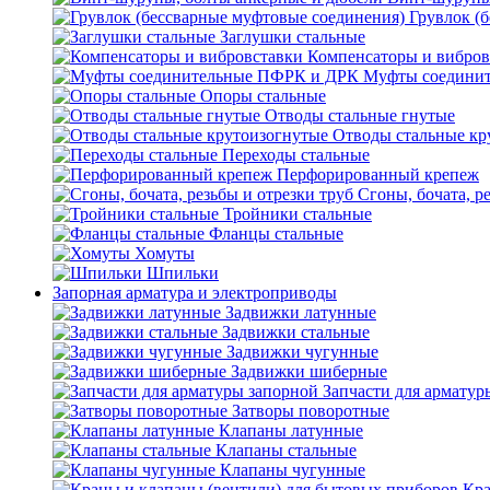
Грувлок (
Заглушки стальные
Компенсаторы и вибров
Муфты соедини
Опоры стальные
Отводы стальные гнутые
Отводы стальные кр
Переходы стальные
Перфорированный крепеж
Сгоны, бочата, р
Тройники стальные
Фланцы стальные
Хомуты
Шпильки
Запорная арматура и электроприводы
Задвижки латунные
Задвижки стальные
Задвижки чугунные
Задвижки шиберные
Запчасти для арматур
Затворы поворотные
Клапаны латунные
Клапаны стальные
Клапаны чугунные
Кра