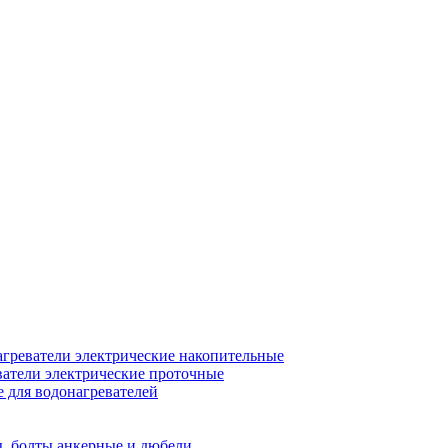
греватели электрические накопительные
атели электрические проточные
для водонагревателей
, болты анкерные и дюбели