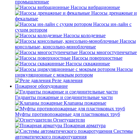
промышленные
Насосы вибрационные
Насосы дренажные и
фекальные
Насосы ин-лайн с
сухим ротором
Насосы колодезные
Насосы
консольные, консольно-моноблочные
Насосы многоступенчатые
Насосы поверхностные
Насосы скважинные
Насосы
циркуляционные с мокрым ротором
Реле давления
Пожарное оборудование
Гидранты пожарные и соединительные части
Клапаны пожарные
Муфты противопожарные для пластиковых труб
Огнетушители
Пожарная арматура
Системы
автоматического пожаротушения