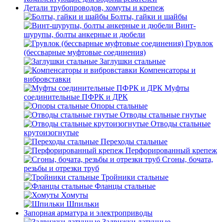
Детали трубопроводов, хомуты и крепеж
Болты, гайки и шайбы
Винт-
шурупы, болты анкерные и дюбели
Грувлок
(бессварные муфтовые соединения)
Заглушки стальные
Компенсаторы и
вибровставки
Муфты
соединительные ПФРК и ДРК
Опоры стальные
Отводы стальные гнутые
Отводы стальные
крутоизогнутые
Переходы стальные
Перфорированный крепеж
Сгоны, бочата,
резьбы и отрезки труб
Тройники стальные
Фланцы стальные
Хомуты
Шпильки
Запорная арматура и электроприводы
Задвижки латунные