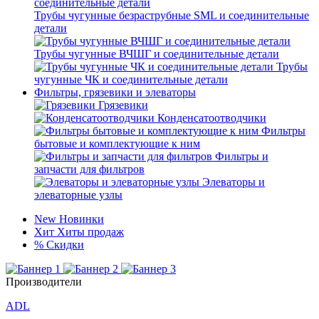
Трубы чугунные безраструбные SML и соединительные
детали
Трубы чугунные ВЧШГ и соединительные детали
Трубы
чугунные ЧК и соединительные детали
Фильтры, грязевики и элеваторы
Грязевики
Конденсатоотводчики
Фильтры
бытовые и комплектующие к ним
Фильтры и
запчасти для фильтров
Элеваторы и
элеваторные узлы
New
Новинки
Хит
Хиты продаж
%
Скидки
Производители
ADL