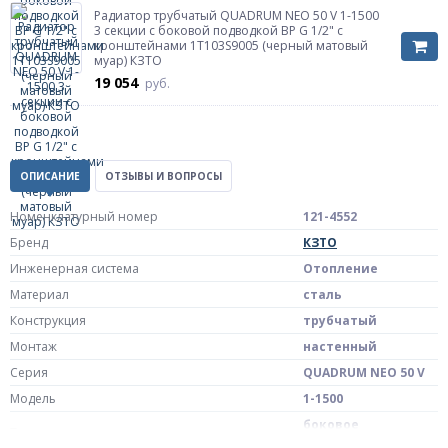
Радиатор трубчатый QUADRUM NEO 50 V 1-1500
3 секции с боковой подводкой ВР G 1/2" с
кронштейнами 1T103S9005 (черный матовый
муар) КЗТО
19 054
руб.
ОПИСАНИЕ
ОТЗЫВЫ И ВОПРОСЫ
Номенклатурный номер
121-4552
Бренд
КЗТО
Инженерная система
Отопление
Материал
сталь
Конструкция
трубчатый
Монтаж
настенный
Серия
QUADRUM NEO 50 V
Модель
1-1500
боковое
Тип подключения
подключение