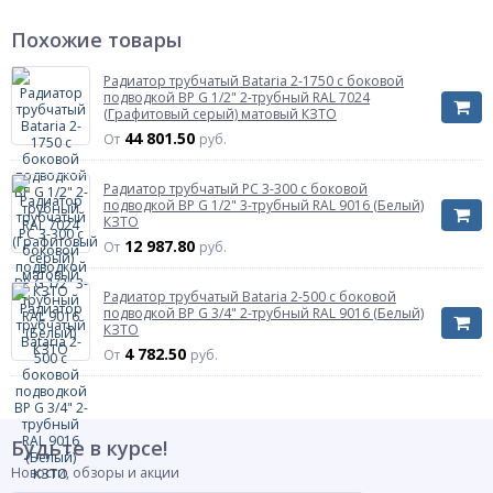
Сторона подключения
универсальная
Похожие товары
внутренняя резьба
Подключение к системе отопления
G 1/2"
Радиатор трубчатый Bataria 2-1750 с боковой
без
подводкой ВР G 1/2" 2-трубный RAL 7024
Терморегулятор
термостатического
(Графитовый серый) матовый КЗТО
клапана
44 801.50
От
руб.
кронштейны -
Крепеж
входят в комплект
поставки
Радиатор трубчатый РС 3-300 с боковой
подводкой ВР G 1/2" 3-трубный RAL 9016 (Белый)
Количество труб в одной секции
1
КЗТО
12 987.80
1T103S9005 (черный
От
руб.
Цвет
матовый муар)
Давление рабочее
15 бар
Радиатор трубчатый Bataria 2-500 с боковой
подводкой ВР G 3/4" 2-трубный RAL 9016 (Белый)
Испытательное давление
не менее 22,5 бар
КЗТО
Межосевое расстояние
1500 мм
4 782.50
От
руб.
Высота радиатора
1580 мм
Глубина радиатора
50 мм
Вес секции
4.55 кг
Будьте в курсе!
Объем воды секции
1.511 л
Новости, обзоры и акции
При установке