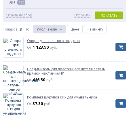
Эра
132
Скрыть подбор
Сбросить
ПОКАЗАТЬ
3
Товаров:
По
:
Умолчанию
Цене
Рейтингу
Опора для стального поддона
1 123.90
От
руб.
Соединитель для полотенцесушителя латунь
прямой нак/гайка/НР
416.50
От
руб.
Комплект шурупов КПУ для умывальника
37.30
От
руб.