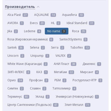
Производитель
Alca Plast
AQUALINE
Aquasfera
27
14
10
AVIORA
Evecs
HL
Ideal Standard
1
20
2
31
Jika
Ledeme
No name
Roca
2
4
3
35
Rosa (Кировская керамика)
SantechSystems
6
5
Santek
Selena
Serra
Tuboflex
36
2
2
13
Unicorn
Unipump
VALFEX
2
1
2
White Wave (Караганда)
АНИ Пласт
Джилекс
2
38
1
ЗИП-ФЛЕКС
КАЗ
МетаКам
Мирсант
3
1
22
4
Орио
Профсан
РБМ
Ростурпласт-RTP
24
3
2
3
Симтек
Славен
Татполимер
2
2
4
Терминус
Уклад
Универсал (Новокузнецк)
80
3
1
Центр Сантехники (Подольск)
Элит-Металл
47
71