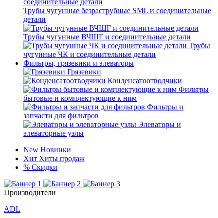
Трубы чугунные безраструбные SML и соединительные
детали
Трубы чугунные ВЧШГ и соединительные детали
Трубы
чугунные ЧК и соединительные детали
Фильтры, грязевики и элеваторы
Грязевики
Конденсатоотводчики
Фильтры
бытовые и комплектующие к ним
Фильтры и
запчасти для фильтров
Элеваторы и
элеваторные узлы
New
Новинки
Хит
Хиты продаж
%
Скидки
Производители
ADL