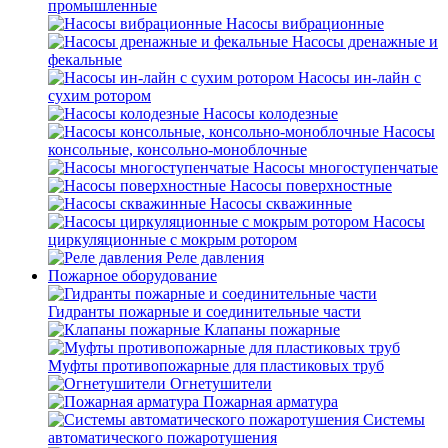
промышленные
Насосы вибрационные
Насосы дренажные и
фекальные
Насосы ин-лайн с
сухим ротором
Насосы колодезные
Насосы
консольные, консольно-моноблочные
Насосы многоступенчатые
Насосы поверхностные
Насосы скважинные
Насосы
циркуляционные с мокрым ротором
Реле давления
Пожарное оборудование
Гидранты пожарные и соединительные части
Клапаны пожарные
Муфты противопожарные для пластиковых труб
Огнетушители
Пожарная арматура
Системы
автоматического пожаротушения