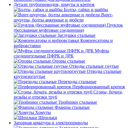
Детали трубопроводов, хомуты и крепеж
Болты, гайки и шайбы
Винт-
шурупы, болты анкерные и дюбели
Грувлок
(бессварные муфтовые соединения)
Заглушки стальные
Компенсаторы и
вибровставки
Муфты
соединительные ПФРК и ДРК
Опоры стальные
Отводы стальные гнутые
Отводы стальные
крутоизогнутые
Переходы стальные
Перфорированный крепеж
Сгоны, бочата,
резьбы и отрезки труб
Тройники стальные
Фланцы стальные
Хомуты
Шпильки
Запорная арматура и электроприводы
Задвижки латунные