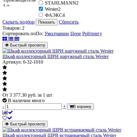
STAHLMANN
2
Wester
2
ФАЭКС
4
Скрыть подбор
Сбросить
Показать
Товаров:
2
Сортировать по
По
:
Умолчанию
Цене
Рейтингу
Быстрый просмотр
Шкаф коллекторный ШРН наружный сталь Wester
Артикул: 0-32-1010
От
3 377.30
руб.
за 1 шт
В наличии много
-
+
В корзину
Быстрый просмотр
Шкаф коллекторный ШРВ встраиваемый сталь Wester