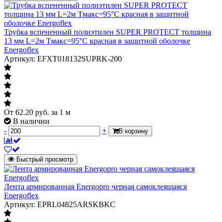
Трубка вспененный полиэтилен SUPER PROTECT толщина
13 мм L=2м Тмакс=95°C красная в защитной оболочке
Energoflex
Артикул: EFXT018132SUPRK-200
От
62.20
руб.
за 1 м
В наличии
-
+
В корзину
Быстрый просмотр
Лента армированная Energopro черная самоклеящаяся
Energoflex
Артикул: EPRL04825ARSKBKC