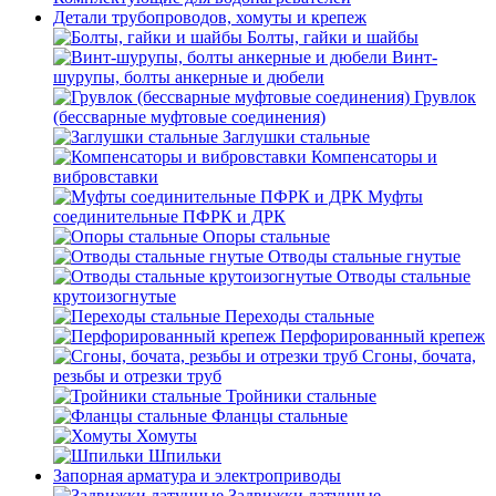
Детали трубопроводов, хомуты и крепеж
Болты, гайки и шайбы
Винт-
шурупы, болты анкерные и дюбели
Грувлок
(бессварные муфтовые соединения)
Заглушки стальные
Компенсаторы и
вибровставки
Муфты
соединительные ПФРК и ДРК
Опоры стальные
Отводы стальные гнутые
Отводы стальные
крутоизогнутые
Переходы стальные
Перфорированный крепеж
Сгоны, бочата,
резьбы и отрезки труб
Тройники стальные
Фланцы стальные
Хомуты
Шпильки
Запорная арматура и электроприводы
Задвижки латунные