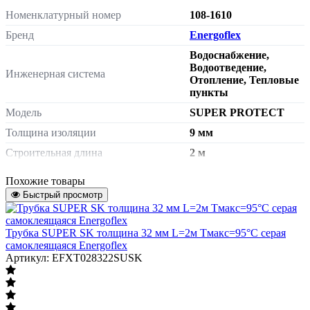
Номенклатурный номер
108-1610
Бренд
Energoflex
Водоснабжение,
Водоотведение,
Инженерная система
Отопление, Тепловые
пункты
Модель
SUPER PROTECT
Толщина изоляции
9 мм
Строительная длина
2 м
Адгезионное покрытие
Нет
Похожие товары
Покрытие
в защитной оболочке
Быстрый просмотр
Цвет
красный
Максимальная рабочая температура
Трубка SUPER SK толщина 32 мм L=2м Тмакс=95°C серая
+95°C
самоклеящаяся Energoflex
Масса нетто
0.032 кг
Артикул: EFXT028322SUSK
Страна происхождения
Россия
Штрих-код на одну ТМЦ
4690331028734