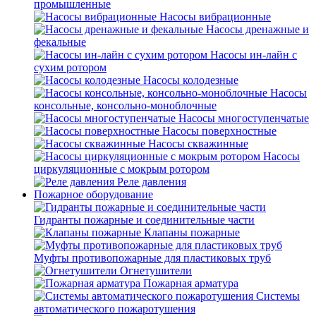
промышленные
Насосы вибрационные
Насосы дренажные и
фекальные
Насосы ин-лайн с
сухим ротором
Насосы колодезные
Насосы
консольные, консольно-моноблочные
Насосы многоступенчатые
Насосы поверхностные
Насосы скважинные
Насосы
циркуляционные с мокрым ротором
Реле давления
Пожарное оборудование
Гидранты пожарные и соединительные части
Клапаны пожарные
Муфты противопожарные для пластиковых труб
Огнетушители
Пожарная арматура
Системы
автоматического пожаротушения