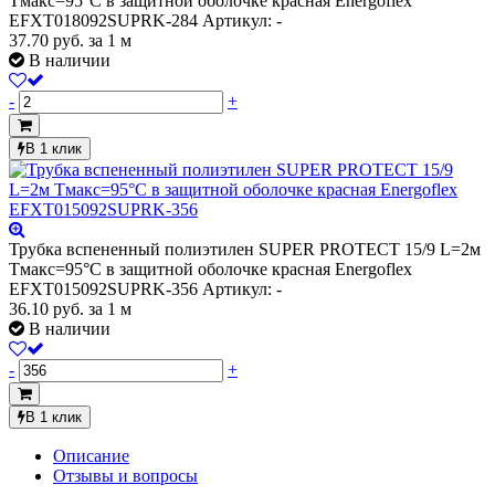
Тмакс=95°C в защитной оболочке красная Energoflex
EFXT018092SUPRK-284
Артикул: -
37.70
руб.
за 1 м
В наличии
-
+
В 1 клик
Трубка вспененный полиэтилен SUPER PROTECT 15/9 L=2м
Тмакс=95°C в защитной оболочке красная Energoflex
EFXT015092SUPRK-356
Артикул: -
36.10
руб.
за 1 м
В наличии
-
+
В 1 клик
Описание
Отзывы и вопросы