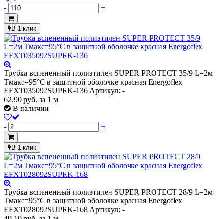
-
+
В 1 клик
Трубка вспененный полиэтилен SUPER PROTECT 35/9 L=2м
Тмакс=95°C в защитной оболочке красная Energoflex
EFXT035092SUPRK-136
Артикул: -
62.90
руб.
за 1 м
В наличии
-
+
В 1 клик
Трубка вспененный полиэтилен SUPER PROTECT 28/9 L=2м
Тмакс=95°C в защитной оболочке красная Energoflex
EFXT028092SUPRK-168
Артикул: -
49.10
руб.
за 1 м