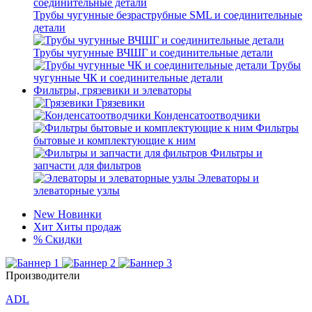
Трубы чугунные безраструбные SML и соединительные
детали
Трубы чугунные ВЧШГ и соединительные детали
Трубы
чугунные ЧК и соединительные детали
Фильтры, грязевики и элеваторы
Грязевики
Конденсатоотводчики
Фильтры
бытовые и комплектующие к ним
Фильтры и
запчасти для фильтров
Элеваторы и
элеваторные узлы
New
Новинки
Хит
Хиты продаж
%
Скидки
Производители
ADL