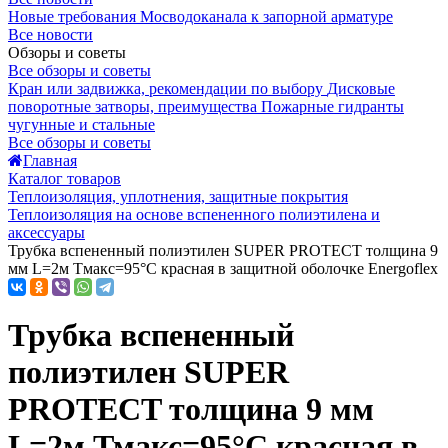
Новые требования Мосводоканала к запорной арматуре
Все новости
Обзоры и советы
Все обзоры и советы
Кран или задвижка, рекомендации по выбору
Дисковые
поворотные затворы, преимущества
Пожарные гидранты
чугунные и стальные
Все обзоры и советы
Главная
Каталог товаров
Теплоизоляция, уплотнения, защитные покрытия
Теплоизоляция на основе вспененного полиэтилена и
аксессуары
Трубка вспененный полиэтилен SUPER PROTECT толщина 9
мм L=2м Тмакс=95°C красная в защитной оболочке Energoflex
Трубка вспененный
полиэтилен SUPER
PROTECT толщина 9 мм
L=2м Тмакс=95°C красная в