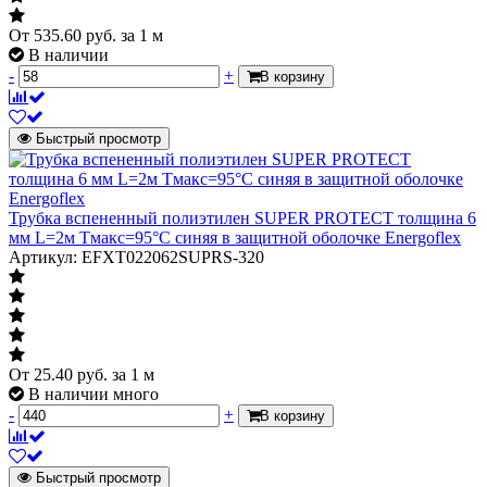
Внутренний диаметр изоляции
15 мм
От
535.60
руб.
за 1 м
EFXT015092SUPRK-
Артикул
В наличии
356
-
+
В корзину
Быстрый просмотр
Трубка вспененный полиэтилен SUPER PROTECT толщина 6
мм L=2м Тмакс=95°C синяя в защитной оболочке Energoflex
Артикул: EFXT022062SUPRS-320
От
25.40
руб.
за 1 м
В наличии много
-
+
В корзину
Быстрый просмотр