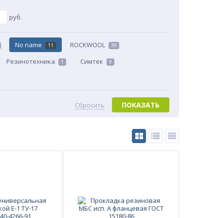
руб.
No name
ROCKWOOL
11
39
Резинотехника
Симтек
1
9
ПОКАЗАТЬ
Сбросить