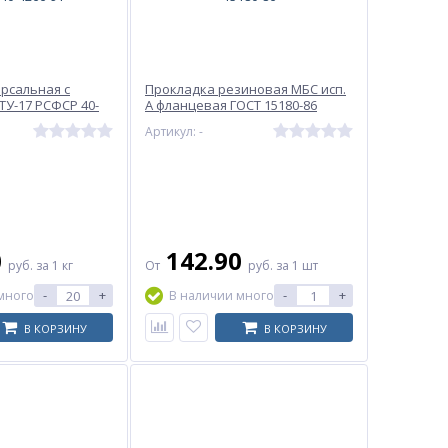
рсальная с
Прокладка резиновая МБС исп.
ТУ-17 РСФСР 40-
А фланцевая ГОСТ 15180-86
Артикул: -
0
142.90
руб.
за 1 кг
От
руб.
за 1 шт
-
+
-
+
много
В наличии много
В КОРЗИНУ
В КОРЗИНУ