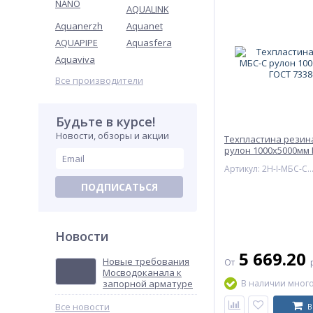
NANO
AQUALINK
Aquanerzh
Aquanet
AQUAPIPE
Aquasfera
Aquaviva
Все производители
Будьте в курсе!
Новости, обзоры и акции
Техпластина резин
рулон 1000х5000мм 
Артикул: 2Н-I-МБС-
ПОДПИСАТЬСЯ
Новости
5 669.20
Новые требования
От
Мосводоканала к
запорной арматуре
В наличии мног
Все новости
В