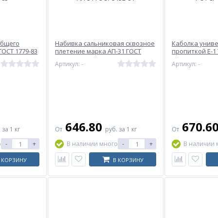
общего
Набивка сальниковая сквозное
Каболка униве
ОСТ 1779-83
плетение марка АП-31 ГОСТ
пропиткой Е-1 
5152-84
4266-91
Артикул: -
Артикул: -
646.80
670.6
.
за 1 кг
От
руб.
за 1 кг
От
-
+
-
+
о
В наличии много
В наличии 
 КОРЗИНУ
В КОРЗИНУ