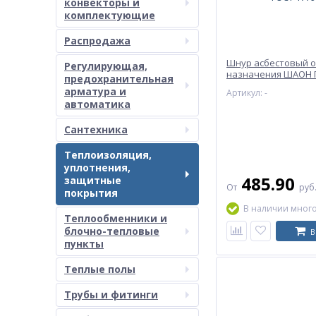
конвекторы и
комплектующие
Распродажа
Шнур асбестовый 
Регулирующая,
назначения ШАОН Г
предохранительная
арматура и
Артикул: -
автоматика
Сантехника
Теплоизоляция,
уплотнения,
485.90
защитные
От
руб
покрытия
В наличии мног
Теплообменники и
блочно-тепловые
В
пункты
Теплые полы
Трубы и фитинги