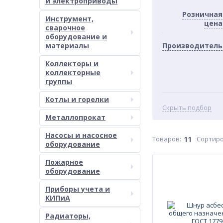
и электроприводы
Розничная
Инструмент,
цена
сварочное
оборудование и
материалы
Производитель
Коллекторы и
коллекторные
группы
Котлы и горелки
Скрыть подбор
Металлопрокат
Насосы и насосное
Товаров:
11
Сортиро
оборудование
Пожарное
оборудование
Приборы учета и
КИПиА
Радиаторы,