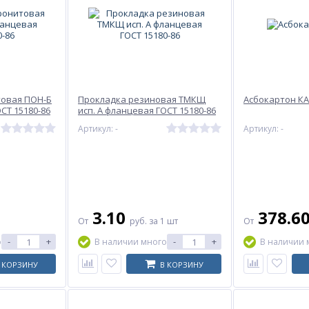
товая ПОН-Б
Прокладка резиновая ТМКЩ
Асбокартон К
СТ 15180-86
исп. А фланцевая ГОСТ 15180-86
Артикул: -
Артикул: -
3.10
378.6
От
руб.
за 1 шт
От
-
+
-
+
о
В наличии много
В наличии 
 КОРЗИНУ
В КОРЗИНУ