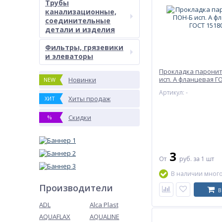
Трубы
канализационные,
соединительные
детали и изделия
Фильтры, грязевики
и элеваторы
Прокладка парони
исп. А фланцевая ГО
Новинки
NEW
Артикул: -
Хиты продаж
ХИТ
Скидки
%
3
От
руб.
за 1 шт
В наличии мног
Производители
В
ADL
Alca Plast
AQUAFLAX
AQUALINE