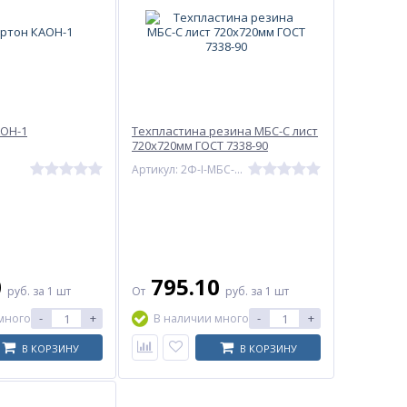
АОН-1
Техпластина резина МБС-С лист
720х720мм ГОСТ 7338-90
Артикул: 2Ф-I-МБС-С-4
0
795.10
руб.
за 1 шт
От
руб.
за 1 шт
-
+
-
+
много
В наличии много
В КОРЗИНУ
В КОРЗИНУ