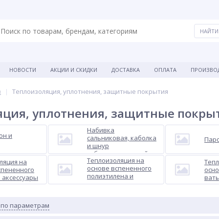
НОВОСТИ
АКЦИИ И СКИДКИ
ДОСТАВКА
ОПЛАТА
ПРОИЗВО
в
Теплоизоляция, уплотнения, защитные покрытия
яция, уплотнения, защитные покры
Набивка
он и
сальниковая, каболка
Паро
и шнур
асбестоцементный
Теплоизоляция на
ляция на
Тепл
основе вспененного
спененного
осн
полиэтилена и
и аксессуары
ват
аксессуары
 по параметрам