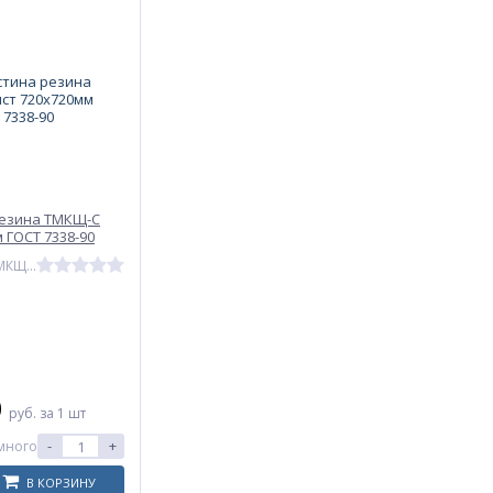
резина ТМКЩ-С
 ГОСТ 7338-90
Артикул: 2Ф-I-ТМКЩ-С-3
0
руб.
за 1 шт
-
+
много
В КОРЗИНУ