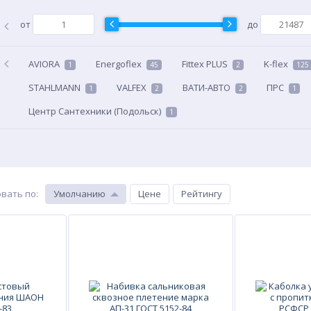
от
до
AVIORA
Energoflex
Fittex PLUS
K-flex
1
45
2
125
STAHLMANN
VALFEX
ВАТИ-АВТО
ПРС
1
2
2
1
Центр Сантехники (Подольск)
1
вать по
:
Умолчанию
Цене
Рейтингу