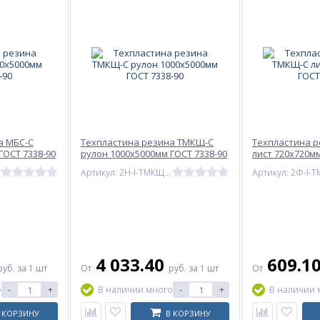
а МБС-С
Техпластина резина ТМКЩ-С
Техпластина 
ГОСТ 7338-90
рулон 1000х5000мм ГОСТ 7338-90
лист 720х720мм
С-3
Артикул: 2Н-I-ТМКЩ-С-5
4 033.40
609.1
руб.
за 1 шт
От
руб.
за 1 шт
От
-
+
-
+
о
В наличии много
В наличии 
 КОРЗИНУ
В КОРЗИНУ