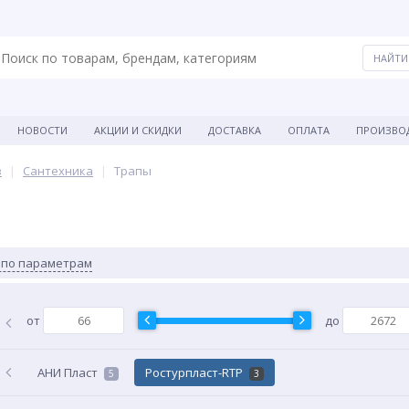
НОВОСТИ
АКЦИИ И СКИДКИ
ДОСТАВКА
ОПЛАТА
ПРОИЗВО
в
Сантехника
Трапы
 по параметрам
от
до
АНИ Пласт
Ростурпласт-RTP
5
3