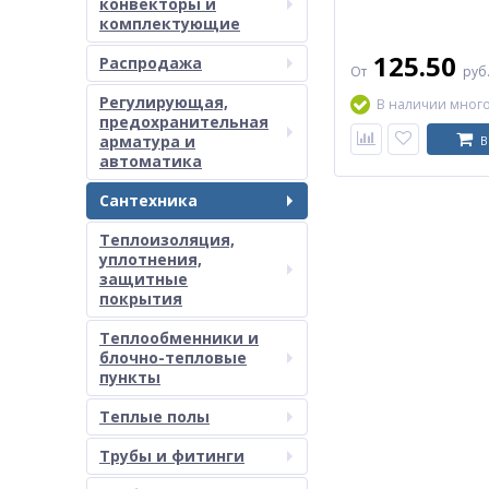
конвекторы и
комплектующие
125.50
Распродажа
От
руб
Регулирующая,
В наличии мног
предохранительная
арматура и
В
автоматика
Сантехника
Теплоизоляция,
уплотнения,
защитные
покрытия
Теплообменники и
блочно-тепловые
пункты
Теплые полы
Трубы и фитинги