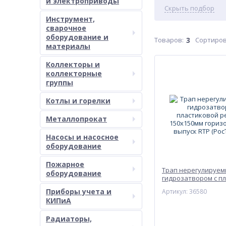
и электроприводы
Скрыть подбор
Инструмент,
сварочное
оборудование и
Товаров:
3
Сортиров
материалы
Коллекторы и
коллекторные
группы
Котлы и горелки
Металлопрокат
Насосы и насосное
оборудование
Пожарное
Трап нерегулируем
оборудование
гидрозатвором с п
решёткой 150х150
Приборы учета и
Артикул: 36580
горизонтальный вы
КИПиА
(РосТурПласт)
Радиаторы,