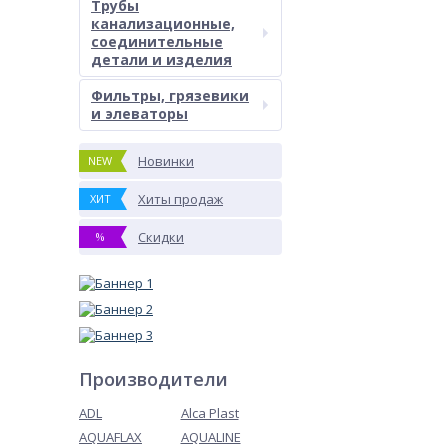
Трубы
канализационные,
соединительные
детали и изделия
Фильтры, грязевики
и элеваторы
Новинки
NEW
Хиты продаж
ХИТ
Скидки
%
Производители
ADL
Alca Plast
AQUAFLAX
AQUALINE