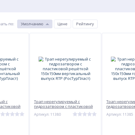
ать по
:
Умолчанию
Цене
Рейтингу
ый с
Трап нерегулируемый с
Трап нерегули
ластиковой
гидрозатвором с пластиковой
гидрозатвором
мм
решёткой 150х150мм
решёткой 150
Артикул: 11380
Артикул: 11385
пуск RTP
вертикальный выпуск RTP
горизонтальн
(РосТурПласт)
(РосТурПласт)