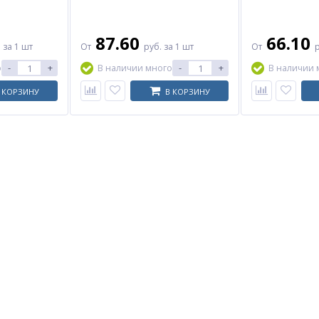
87.60
66.10
.
за 1 шт
От
руб.
за 1 шт
От
-
+
-
+
о
В наличии много
В наличии 
 КОРЗИНУ
В КОРЗИНУ