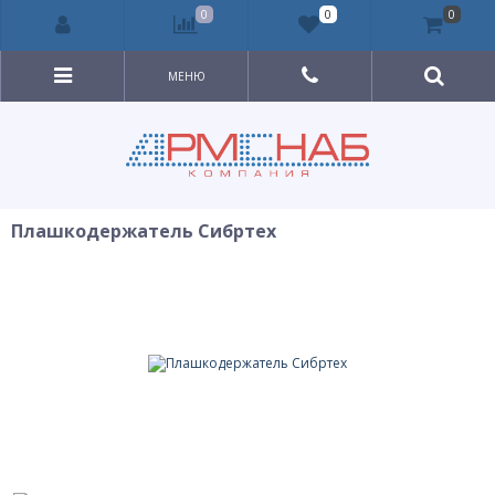
0
0
0
МЕНЮ
Плашкодержатель Сибртех