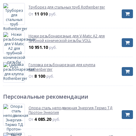
Труборез для стальных труб Rothenberger
11 010
От
руб.
Ножи резьбонарезные для V-Matic A2 для
трубной конической резьбы VOLL
10 951.10
руб.
Головка резьбонарезная для клуппа
Rothenberger
8 100
От
руб.
Персональные рекомендации
Опора сталь неподвижная Энергия-Термо ТД
Протон-Энергия
4 085.20
От
руб.