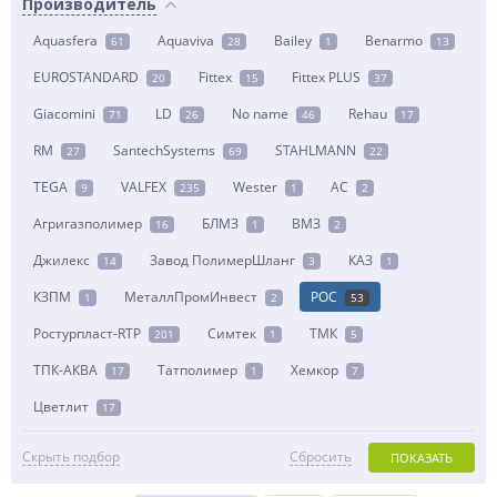
Производитель
Aquasfera
Aquaviva
Bailey
Benarmo
61
28
1
13
EUROSTANDARD
Fittex
Fittex PLUS
20
15
37
Giacomini
LD
No name
Rehau
71
26
46
17
RM
SantechSystems
STAHLMANN
27
69
22
TEGA
VALFEX
Wester
АС
9
235
1
2
Агригазполимер
БЛМЗ
ВМЗ
16
1
2
Джилекс
Завод ПолимерШланг
КАЗ
14
3
1
КЗПМ
МеталлПромИнвест
РОС
1
2
53
Ростурпласт-RTP
Симтек
ТМК
201
1
5
ТПК-АКВА
Татполимер
Хемкор
17
1
7
Цветлит
17
Скрыть подбор
Сбросить
ПОКАЗАТЬ