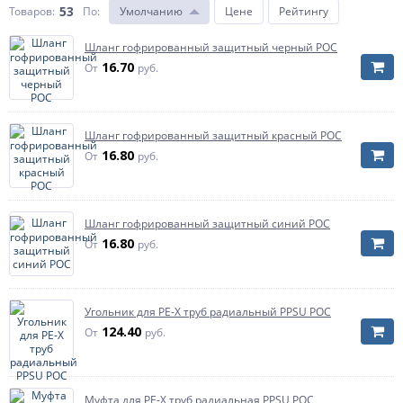
53
Товаров:
По
:
Умолчанию
Цене
Рейтингу
Шланг гофрированный защитный черный РОС
16.70
От
руб.
Шланг гофрированный защитный красный РОС
16.80
От
руб.
Шланг гофрированный защитный синий РОС
16.80
От
руб.
Угольник для PE-X труб радиальный PPSU РОС
124.40
От
руб.
Муфта для PE-X труб радиальная PPSU РОС