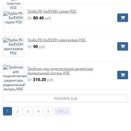
Труба PE-Xa/EVOH серая РОС
80.40
От
руб.
Труба PE-Xa/EVOH оранжевая РОС
90
От
руб.
Тройник для подключения радиатора
радиальный латунь РОС
310.20
От
руб.
ПОКАЗАТЬ ЕЩЁ
1
2
3
4
5
Ctrl →