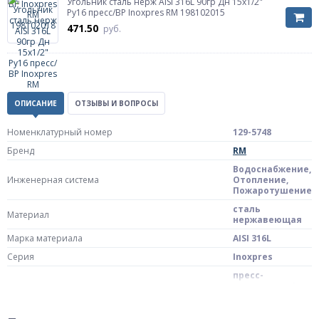
Угольник сталь нерж AISI 316L 90гр Дн 15х1/2"
Ру16 пресс/ВР Inoxpres RM 198102015
471.50
руб.
ОПИСАНИЕ
ОТЗЫВЫ И ВОПРОСЫ
Номенклатурный номер
129-5748
Бренд
RM
Водоснабжение,
Инженерная система
Отопление,
Пожаротушение
сталь
Материал
нержавеющая
Марка материала
AISI 316L
Серия
Inoxpres
пресс-
соединение/
Тип присоединения
внутренняя
резьба