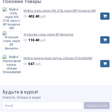
Похожие товары
Пресс-профиль
Пресс-профиль
M-профиль
Профиль пресс инструмента, пресс-клещей.
Муфта сталь нерж AISI 316L пресс/ВР Inoxpres RM
402.40
От
руб.
Масса нетто
0.087 кг
Страна происхождения
Италия
Штрих-код на одну ТМЦ
8013181088899
Угольник сталь нерж ВР Benarmo
Диаметр наружный, мм
18
110.40
От
руб.
Рабочее давление
Рабочее давление
Рабочее давление - наибольшее избыточное
давление, при котором обеспечивается
Муфта переходная латунь обжим STAHLMANN
1,6 МПа
длительная работа арматуры и соединительных
547
От
руб.
частей трубопровода при рабочей температуре
среды.
Артикул
198102018
Будьте в курсе!
Новости, обзоры и акции
ПОДПИСАТЬСЯ