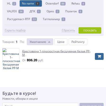
HL
No name
Ostendorf
Rehau
2
1
88
4
VALFEX
ДПК
Орио
Политэк
34
1
2
6
Ростурпласт-RTP
Татполимер
53
1
Скрыть подбор
Сбросить
ПОКАЗАТЬ
1
Товаров:
По
:
Умолчанию
Цене
Рейтингу
Крестовина 1-плоскостная бесшумная белая PP-
M
806.20
От
руб.
Будьте в курсе!
Новости, обзоры и акции