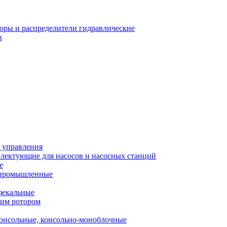
оры и распределители гидравлические
в
 управления
лектующие для насосов и насосных станций
е
 промышленные
фекальные
хим ротором
онсольные, консольно-моноблочные