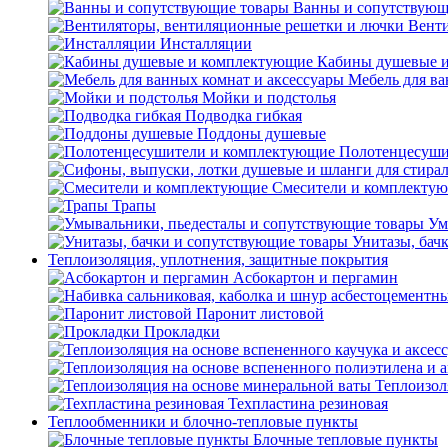
Ванны и сопутствующ
Венти
Инсталляции
Кабины душевые 
Мебель для ва
Мойки и подстолья
Подводка гибкая
Поддоны душевые
Полотенцесуши
Смесители и комплекту
Трапы
Ум
Унитазы, бач
Теплоизоляция, уплотнения, защитные покрытия
Асбокартон и пергамин
Паронит листовой
Прокладки
Теплоизол
Техпластина резиновая
Теплообменники и блочно-тепловые пункты
Блочные тепловые пункты