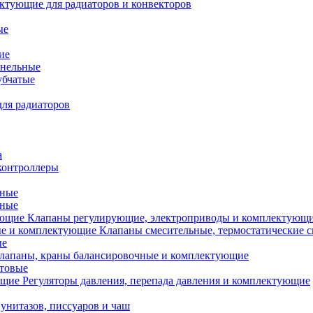
ктующие для радиаторов и конвекторов
ые
ие
анельные
убчатые
ля радиаторов
а
контроллеры
тные
ьные
Клапаны регулирующие, электроприводы и комплектующ
Клапаны смесительные, термостатические 
ые
лапаны, краны балансировочные и комплектующие
ытовые
Регуляторы давления, перепада давления и комплектующие
унитазов, писсуаров и чаш