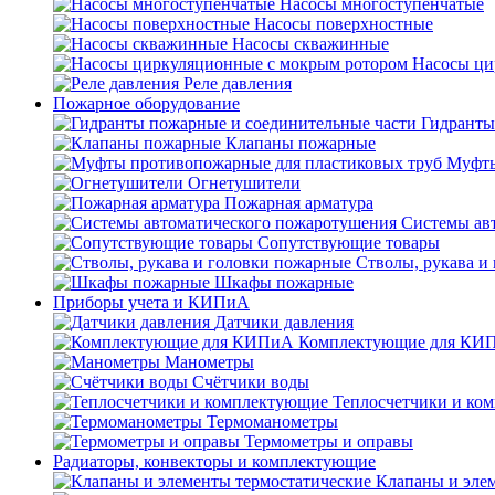
Насосы многоступенчатые
Насосы поверхностные
Насосы скважинные
Насосы ци
Реле давления
Пожарное оборудование
Гидранты
Клапаны пожарные
Муфты
Огнетушители
Пожарная арматура
Системы ав
Сопутствующие товары
Стволы, рукава и
Шкафы пожарные
Приборы учета и КИПиА
Датчики давления
Комплектующие для КИ
Манометры
Счётчики воды
Теплосчетчики и ко
Термоманометры
Термометры и оправы
Радиаторы, конвекторы и комплектующие
Клапаны и эле