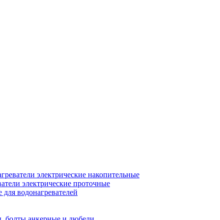
греватели электрические накопительные
атели электрические проточные
для водонагревателей
, болты анкерные и дюбели