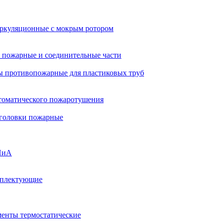
ркуляционные с мокрым ротором
 пожарные и соединительные части
 противопожарные для пластиковых труб
томатического пожаротушения
 головки пожарные
ПиА
мплектующие
менты термостатические