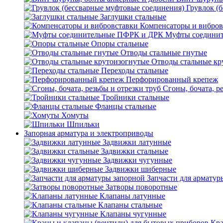
Грувлок (
Заглушки стальные
Компенсаторы и вибров
Муфты соедини
Опоры стальные
Отводы стальные гнутые
Отводы стальные кр
Переходы стальные
Перфорированный крепеж
Сгоны, бочата, р
Тройники стальные
Фланцы стальные
Хомуты
Шпильки
Запорная арматура и электроприводы
Задвижки латунные
Задвижки стальные
Задвижки чугунные
Задвижки шиберные
Запчасти для арматур
Затворы поворотные
Клапаны латунные
Клапаны стальные
Клапаны чугунные
Кра