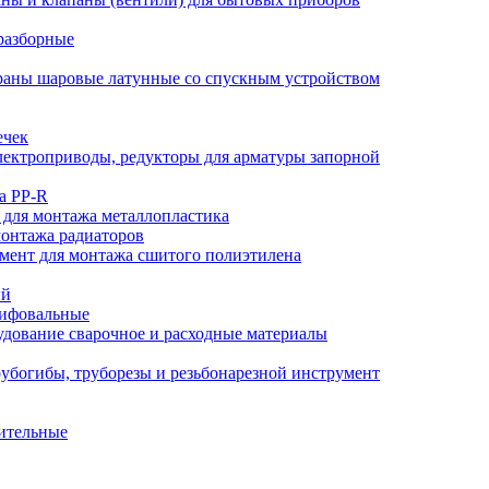
разборные
аны шаровые латунные со спускным устройством
ечек
ектроприводы, редукторы для арматуры запорной
а PP-R
 для монтажа металлопластика
монтажа радиаторов
мент для монтажа сшитого полиэтилена
ый
лифовальные
дование сварочное и расходные материалы
убогибы, труборезы и резьбонарезной инструмент
ительные