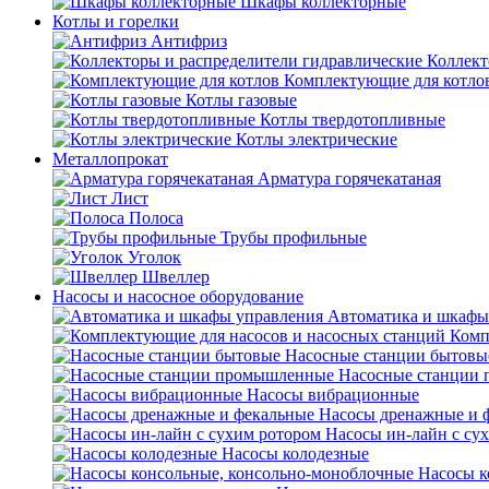
Шкафы коллекторные
Котлы и горелки
Антифриз
Коллект
Комплектующие для котло
Котлы газовые
Котлы твердотопливные
Котлы электрические
Металлопрокат
Арматура горячекатаная
Лист
Полоса
Трубы профильные
Уголок
Швеллер
Насосы и насосное оборудование
Автоматика и шкафы
Комп
Насосные станции бытовы
Насосные станции
Насосы вибрационные
Насосы дренажные и 
Насосы ин-лайн с су
Насосы колодезные
Насосы к