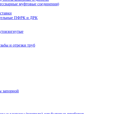
бессварные муфтовые соединения)
ставки
тельные ПФРК и ДРК
утоизогнутые
езьбы и отрезки труб
ы запорной
ны и клапаны (вентили) для бытовых приборов