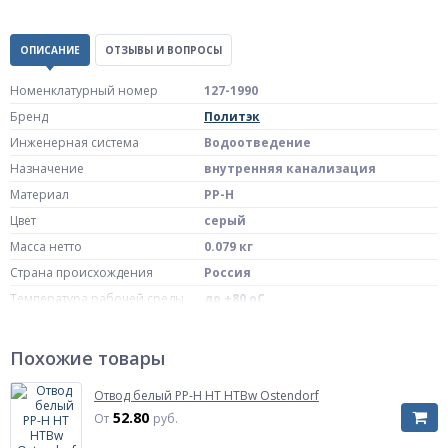
ОПИСАНИЕ
ОТЗЫВЫ И ВОПРОСЫ
Номенклатурный номер
127-1990
Бренд
Политэк
Инженерная система
Водоотведение
Назначение
внутренняя канализация
Материал
PP-H
Цвет
серый
Масса нетто
0.079 кг
Страна происхождения
Россия
Температура рабочей среды
до +80 oC
Для внутренней системы
Область применения
канализации
Похожие товары
В комплекте с уплотнительными
Комплект поставки
кольцами
Отвод белый PP-H HT HTBw Ostendorf
Диаметр, мм
Дн 50
52.80
От
руб.
Угол (в градусах)
45 гр