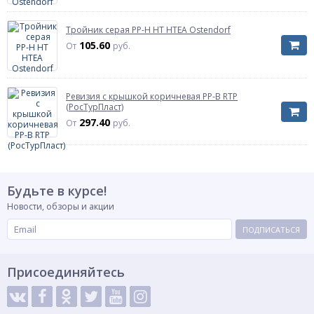
Давление
безнапорное
Исполнение
в/к
Тройник серая PP-H HT HTEA Ostendorf
Артикул
205045
105.60
От
руб.
Рабочая среда
сточные воды
Длина раструба, мм
L= 53 мм
Ревизия с крышкой коричневая PP-B RTP
(РосТурПласт)
297.40
От
руб.
Будьте в курсе!
Новости, обзоры и акции
ПОДПИСАТЬСЯ
Присоединяйтесь