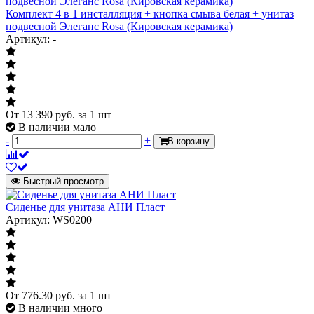
Механизм мягкого закрывания (
нет
микролифт/Soft close)
Комплект 4 в 1 инсталляция + кнопка смыва белая + унитаз
подвесной Элеганс Rosa (Кировская керамика)
Артикул
K528
Артикул: -
110мм L=280-
Диаметр
540мм
От
13 390
руб.
за 1 шт
В наличии мало
-
+
В корзину
Быстрый просмотр
Сиденье для унитаза АНИ Пласт
Артикул: WS0200
От
776.30
руб.
за 1 шт
В наличии много