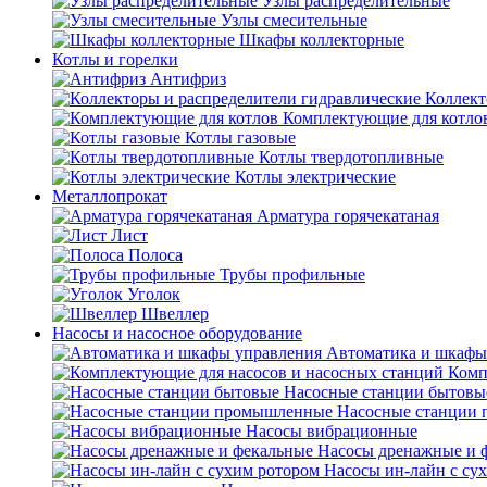
Узлы распределительные
Узлы смесительные
Шкафы коллекторные
Котлы и горелки
Антифриз
Коллект
Комплектующие для котло
Котлы газовые
Котлы твердотопливные
Котлы электрические
Металлопрокат
Арматура горячекатаная
Лист
Полоса
Трубы профильные
Уголок
Швеллер
Насосы и насосное оборудование
Автоматика и шкафы
Комп
Насосные станции бытовы
Насосные станции
Насосы вибрационные
Насосы дренажные и 
Насосы ин-лайн с су