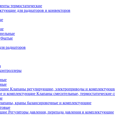
менты термостатические
ктующие для радиаторов и конвекторов
ые
ие
анельные
убчатые
ля радиаторов
а
контроллеры
тные
ьные
Клапаны регулирующие, электроприводы и комплектующ
Клапаны смесительные, термостатические 
ые
лапаны, краны балансировочные и комплектующие
ытовые
Регуляторы давления, перепада давления и комплектующие