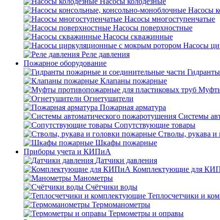
Насосы колодезные
Насосы к
Насосы многоступенчатые
Насосы поверхностные
Насосы скважинные
Насосы ци
Реле давления
Пожарное оборудование
Гидранты
Клапаны пожарные
Муфты
Огнетушители
Пожарная арматура
Системы ав
Сопутствующие товары
Стволы, рукава и
Шкафы пожарные
Приборы учета и КИПиА
Датчики давления
Комплектующие для КИ
Манометры
Счётчики воды
Теплосчетчики и ко
Термоманометры
Термометры и оправы