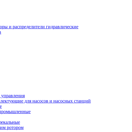
оры и распределители гидравлические
в
 управления
лектующие для насосов и насосных станций
е
 промышленные
фекальные
хим ротором