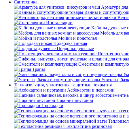
Сантехника
Арматура для 
Ванны и сопутствующ
Венти
Инсталляции
Кабины душевые 
Мебель для ва
Мойки и подстолья
Подводка гибкая
Поддоны душевые
Полотенцесуши
Смесители и комплекту
Трапы
Ум
Унитазы, бач
Теплоизоляция, уплотнения, защитные покрытия
Асбокартон и пергамин
Паронит листовой
Прокладки
Теплоизол
Техпластина резиновая