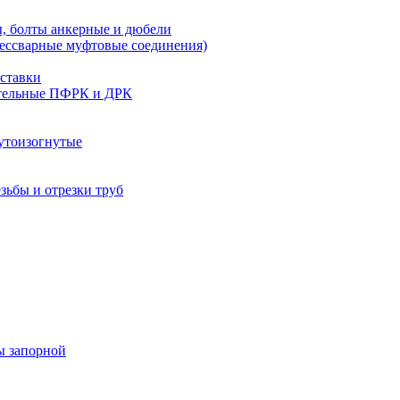
, болты анкерные и дюбели
бессварные муфтовые соединения)
ставки
тельные ПФРК и ДРК
утоизогнутые
езьбы и отрезки труб
ы запорной