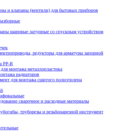
ны и клапаны (вентили) для бытовых приборов
разборные
аны шаровые латунные со спускным устройством
ечек
ектроприводы, редукторы для арматуры запорной
а PP-R
 для монтажа металлопластика
монтажа радиаторов
мент для монтажа сшитого полиэтилена
ый
лифовальные
дование сварочное и расходные материалы
убогибы, труборезы и резьбонарезной инструмент
ительные