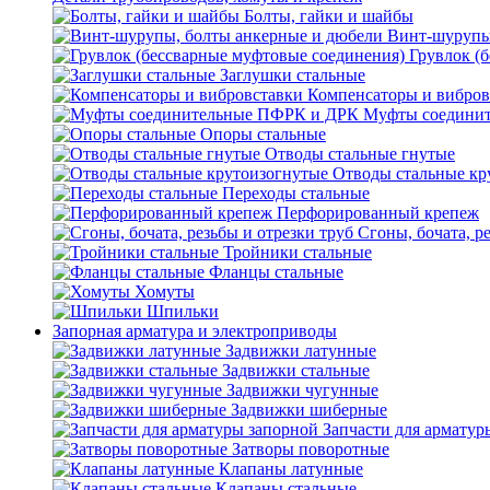
Болты, гайки и шайбы
Винт-шурупы
Грувлок (
Заглушки стальные
Компенсаторы и вибров
Муфты соедини
Опоры стальные
Отводы стальные гнутые
Отводы стальные кр
Переходы стальные
Перфорированный крепеж
Сгоны, бочата, р
Тройники стальные
Фланцы стальные
Хомуты
Шпильки
Запорная арматура и электроприводы
Задвижки латунные
Задвижки стальные
Задвижки чугунные
Задвижки шиберные
Запчасти для арматур
Затворы поворотные
Клапаны латунные
Клапаны стальные