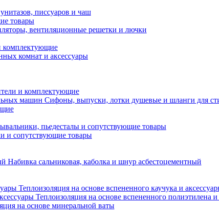
унитазов, писсуаров и чаш
ие товары
ляторы, вентиляционные решетки и лючки
и комплектующие
нных комнат и аксессуары
тели и комплектующие
Сифоны, выпуски, лотки душевые и шланги для с
ющие
ывальники, пьедесталы и сопутствующие товары
ки и сопутствующие товары
Набивка сальниковая, каболка и шнур асбестоцементный
Теплоизоляция на основе вспененного каучука и аксессуа
Теплоизоляция на основе вспененного полиэтилена и
яция на основе минеральной ваты