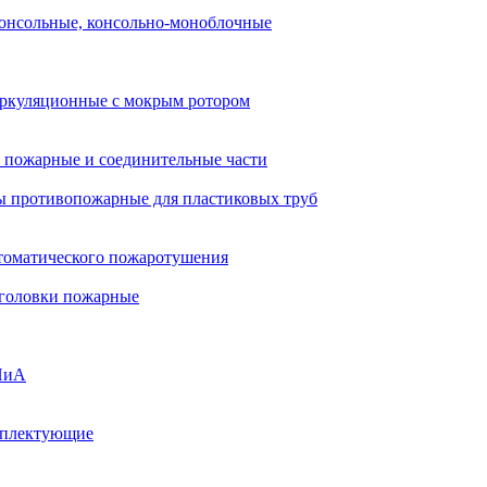
онсольные, консольно-моноблочные
ркуляционные с мокрым ротором
 пожарные и соединительные части
 противопожарные для пластиковых труб
томатического пожаротушения
 головки пожарные
ПиА
мплектующие