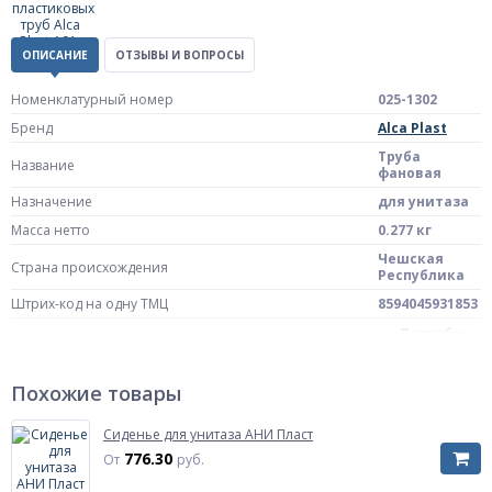
ОПИСАНИЕ
ОТЗЫВЫ И ВОПРОСЫ
Номенклатурный номер
025-1302
Бренд
Alca Plast
Труба
Название
фановая
Назначение
для унитаза
Масса нетто
0.277 кг
Чешская
Страна происхождения
Республика
Штрих-код на одну ТМЦ
8594045931853
Патрубок
Комплект поставки
Прокладка
Похожие товары
Механизм мягкого закрывания ( микролифт/Soft
нет
close)
Сиденье для унитаза АНИ Пласт
Артикул
A91-250
776.30
От
руб.
110мм
Диаметр
L=250мм