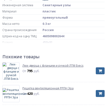
Инженерная система
Санитарные узлы
Материал
пластик
Форма
прямоугольный
Масса нетто
0.3 кг
Страна происхождения
Россия
Штрих-код на одну ТМЦ
4605098002644
Размер
450х91
Артикул
4409ДП кор
Цвет
коричневый
Похожие товары
Размер фланца
420х73
Люк-дверца с фланцем и ручкой ЛТМ Evecs
795
От
руб.
Решетка вентиляционная РРПН Эра
420
От
руб.