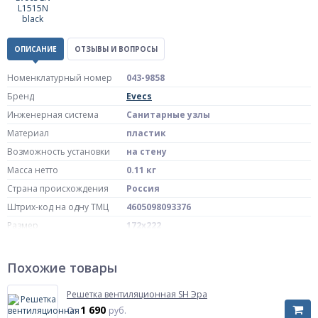
ОПИСАНИЕ
ОТЗЫВЫ И ВОПРОСЫ
Номенклатурный номер
043-9858
Бренд
Evecs
Инженерная система
Санитарные узлы
Материал
пластик
Возможность установки
на стену
Масса нетто
0.11 кг
Страна происхождения
Россия
Штрих-код на одну ТМЦ
4605098093376
Размер
172х222
Артикул
L1520N black
Похожие товары
Решетка вентиляционная SH Эра
1 690
От
руб.