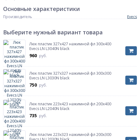
Основные характеристики
Производитель
Evecs
Выберите нужный вариант товара
Люк пластик 327х427 нажимной фл 300х400
Evecs LN L3040N black
960
руб.
Люк пластик 327х327 нажимной фл 300х300
Evecs LN L3030N black
750
руб.
Люк пластик 223х423 нажимной фл 200х400
Evecs LN L2040N black
735
руб.
Люк пластик 223х323 нажимной фл 200х300
Evecs LN L2030N black