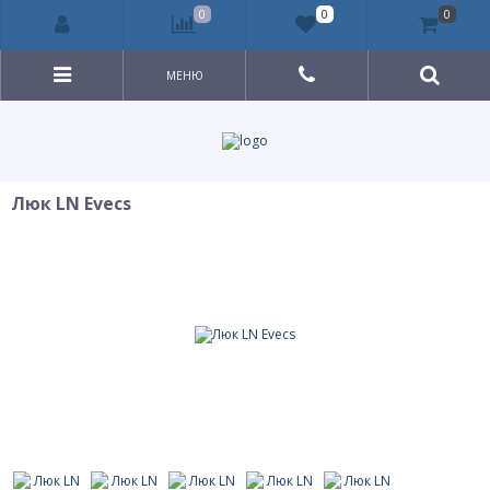
0
0
0
МЕНЮ
Люк LN Evecs