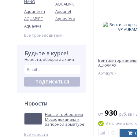
NANO
AQUALINK
Aquanerzh
Aquanet
AQUAPIPE
Aquasfera
Aquaviva
Все производители
Будьте в курсе!
Новости, обзоры и акции
Вентилятор каналь
AURAMAX
Артикул: -
ПОДПИСАТЬСЯ
Новости
930
Новые требования
От
руб.
за 1 
Мосводоканала к
В наличии мног
запорной арматуре
В
Все новости