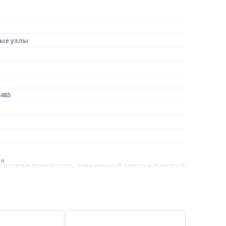
ые узлы
485
ая
о изделия производить ревизионный осмотр и очистку вентиляционн