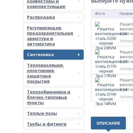
Выберите нужн
конвекторы и
комплектующие
Фото
Назван
Распродажа
Решет
Регулирующая,
венти
предохранительная
D200 ч
арматура и
Артикул
автоматика
Решет
Сантехника
венти
D170 ч
Теплоизоляция,
Артикул
уплотнения,
защитные
Решет
покрытия
венти
D140 ч
Теплообменники и
Артикул
блочно-тепловые
пункты
Теплые полы
ОПИСАНИЕ
Трубы и фитинги