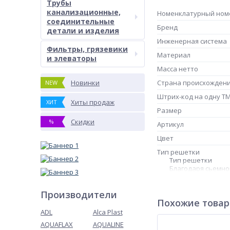
Трубы
канализационные,
Номенклатурный ном
соединительные
Бренд
детали и изделия
Инженерная система
Фильтры, грязевики
Материал
и элеваторы
Масса нетто
Новинки
Страна происхожден
NEW
Штрих-код на одну Т
Хиты продаж
ХИТ
Размер
Скидки
%
Артикул
Цвет
Тип решетки
Тип решетки
Благодаря сьемно
Производители
Похожие това
ADL
Alca Plast
AQUAFLAX
AQUALINE