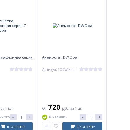
иляционная серия
Анемостат DW Эра
Артикул: 10DW Pine
720
.
за 1 шт
От
руб.
за 1 шт
-
+
-
+
много
В наличии
В КОРЗИНУ
В КОРЗИНУ