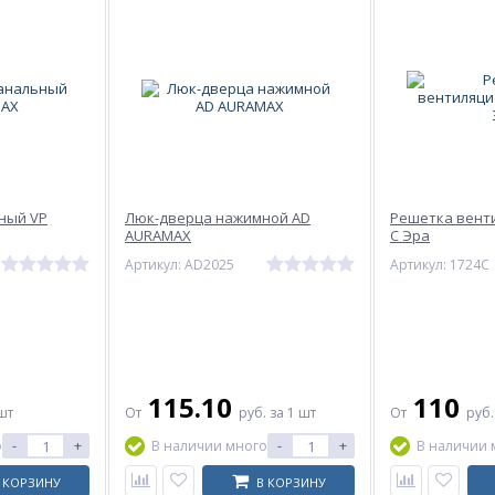
ный VP
Люк-дверца нажимной AD
Решетка вент
AURAMAX
С Эра
Артикул: AD2025
Артикул: 1724С
115.10
110
шт
От
руб.
за 1 шт
От
руб
-
+
-
+
о
В наличии много
В наличии 
 КОРЗИНУ
В КОРЗИНУ