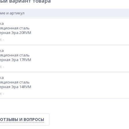
ый вариант товара
ие и артикул
ка
ляционная сталь
ерная Эра 20RVM
: -
ка
ляционная сталь
ерная Эра 17RVM
: -
ка
ляционная сталь
ерная Эра 14RVM
: -
ОТЗЫВЫ И ВОПРОСЫ