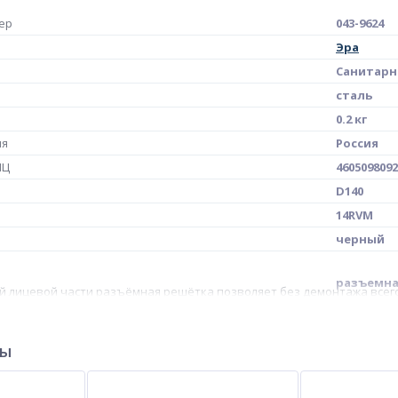
ер
043-9624
Эра
Санитарн
сталь
0.2 кг
ия
Россия
МЦ
4605098092
D140
14RVM
черный
разъемн
й лицевой части разъёмная решётка позволяет без демонтажа всег
ры