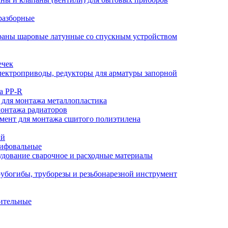
разборные
аны шаровые латунные со спускным устройством
ечек
ектроприводы, редукторы для арматуры запорной
а PP-R
 для монтажа металлопластика
монтажа радиаторов
мент для монтажа сшитого полиэтилена
ый
лифовальные
дование сварочное и расходные материалы
убогибы, труборезы и резьбонарезной инструмент
ительные