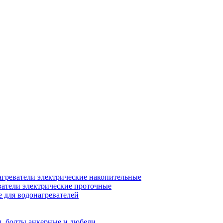
греватели электрические накопительные
атели электрические проточные
для водонагревателей
, болты анкерные и дюбели