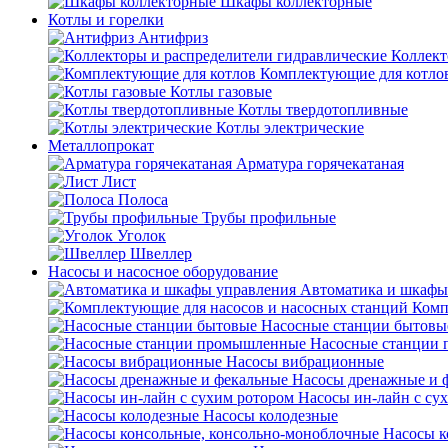
Шкафы коллекторные
Котлы и горелки
Антифриз
Коллект
Комплектующие для котло
Котлы газовые
Котлы твердотопливные
Котлы электрические
Металлопрокат
Арматура горячекатаная
Лист
Полоса
Трубы профильные
Уголок
Швеллер
Насосы и насосное оборудование
Автоматика и шкафы
Комп
Насосные станции бытовы
Насосные станции
Насосы вибрационные
Насосы дренажные и 
Насосы ин-лайн с су
Насосы колодезные
Насосы к