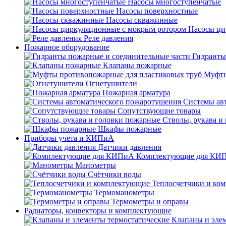
Насосы многоступенчатые
Насосы поверхностные
Насосы скважинные
Насосы ци
Реле давления
Пожарное оборудование
Гидранты
Клапаны пожарные
Муфты
Огнетушители
Пожарная арматура
Системы ав
Сопутствующие товары
Стволы, рукава и
Шкафы пожарные
Приборы учета и КИПиА
Датчики давления
Комплектующие для КИ
Манометры
Счётчики воды
Теплосчетчики и ко
Термоманометры
Термометры и оправы
Радиаторы, конвекторы и комплектующие
Клапаны и эле