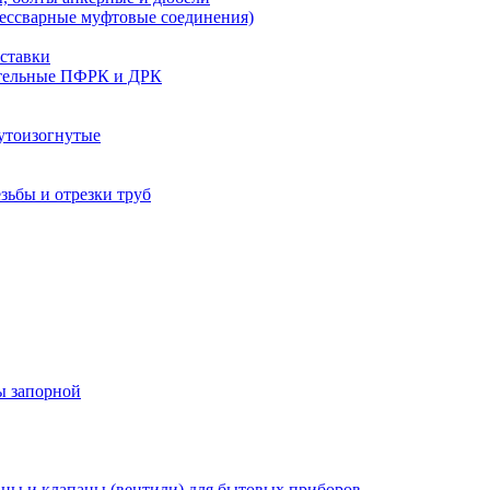
бессварные муфтовые соединения)
ставки
тельные ПФРК и ДРК
утоизогнутые
езьбы и отрезки труб
ы запорной
ны и клапаны (вентили) для бытовых приборов