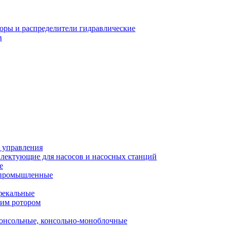
оры и распределители гидравлические
в
 управления
лектующие для насосов и насосных станций
е
 промышленные
фекальные
хим ротором
онсольные, консольно-моноблочные