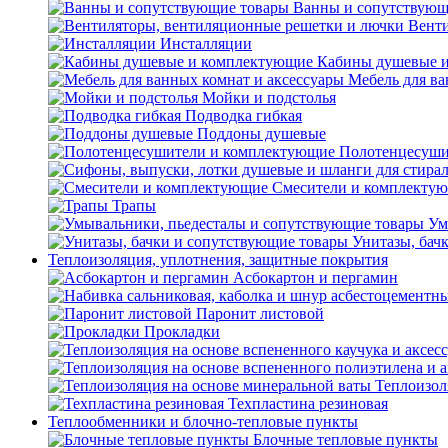
Ванны и сопутствующ
Венти
Инсталляции
Кабины душевые 
Мебель для ва
Мойки и подстолья
Подводка гибкая
Поддоны душевые
Полотенцесуши
Смесители и комплекту
Трапы
Ум
Унитазы, бач
Теплоизоляция, уплотнения, защитные покрытия
Асбокартон и пергамин
Паронит листовой
Прокладки
Теплоизол
Техпластина резиновая
Теплообменники и блочно-тепловые пункты
Блочные тепловые пункты