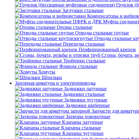
Грувлок (
Заглушки стальные
Компенсаторы и вибров
Муфты соедини
Опоры стальные
Отводы стальные гнутые
Отводы стальные кр
Переходы стальные
Перфорированный крепеж
Сгоны, бочата, р
Тройники стальные
Фланцы стальные
Хомуты
Шпильки
Запорная арматура и электроприводы
Задвижки латунные
Задвижки стальные
Задвижки чугунные
Задвижки шиберные
Запчасти для арматур
Затворы поворотные
Клапаны латунные
Клапаны стальные
Клапаны чугунные
Кра