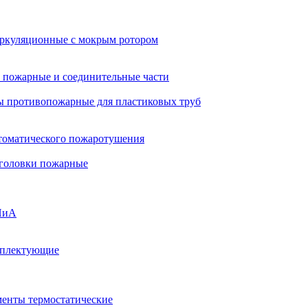
ркуляционные с мокрым ротором
 пожарные и соединительные части
 противопожарные для пластиковых труб
томатического пожаротушения
 головки пожарные
ПиА
мплектующие
менты термостатические