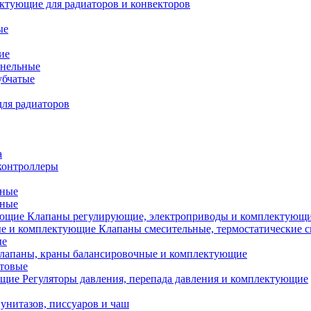
ктующие для радиаторов и конвекторов
ые
ие
анельные
убчатые
ля радиаторов
а
контроллеры
тные
ьные
Клапаны регулирующие, электроприводы и комплектующ
Клапаны смесительные, термостатические 
ые
лапаны, краны балансировочные и комплектующие
ытовые
Регуляторы давления, перепада давления и комплектующие
унитазов, писсуаров и чаш