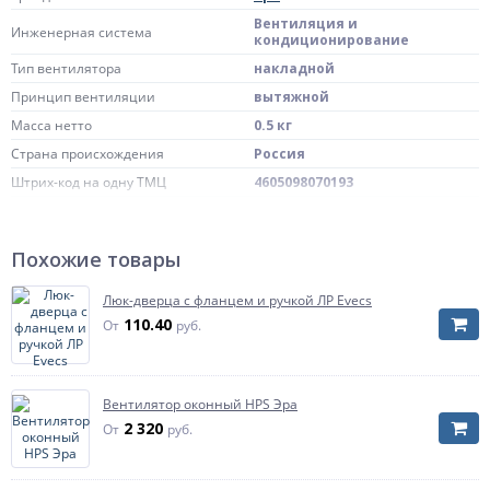
Вентиляция и
Инженерная система
кондиционирование
Тип вентилятора
накладной
Принцип вентиляции
вытяжной
Масса нетто
0.5 кг
Страна происхождения
Россия
Штрих-код на одну ТМЦ
4605098070193
Типоразмер
100 BB
c двигателем на
Опции, особенности конструкции
Похожие товары
шарикоподшипниках
Размер
D100
Люк-дверца с фланцем и ручкой ЛР Evecs
Цвет
белый
110.40
От
руб.
Вентилятор оконный HPS Эра
2 320
От
руб.