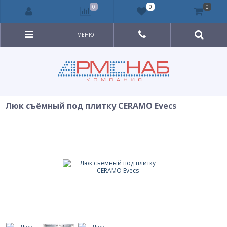
0
0
0
МЕНЮ
Люк съёмный под плитку CERAMO Evecs