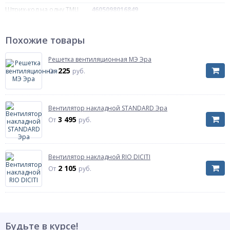
Штрих-код на одну ТМЦ
4605098016849
Размер
200х200
Артикул
D2020
Похожие товары
Решетка вентиляционная МЭ Эра
225
От
руб.
Вентилятор накладной STANDARD Эра
3 495
От
руб.
Вентилятор накладной RIO DICITI
2 105
От
руб.
Будьте в курсе!