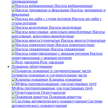
промышленные
Насосы вибрационные
Насосы дренажные и
фекальные
Насосы ин-лайн с
сухим ротором
Насосы колодезные
Насосы
консольные, консольно-моноблочные
Насосы многоступенчатые
Насосы поверхностные
Насосы скважинные
Насосы
циркуляционные с мокрым ротором
Реле давления
Пожарное оборудование
Гидранты пожарные и соединительные части
Клапаны пожарные
Муфты противопожарные для пластиковых труб
Огнетушители
Пожарная арматура
Системы
автоматического пожаротушения