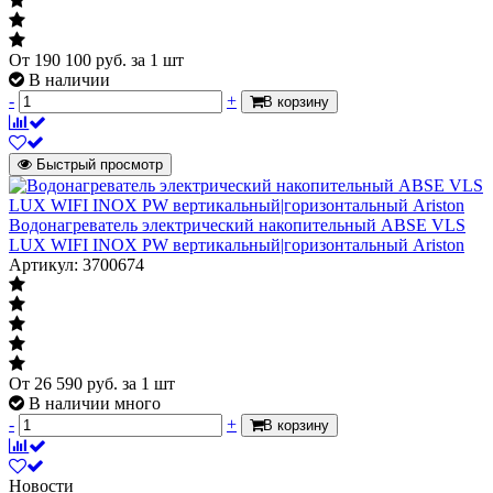
нагревается , например от 5С до 40С ,
в скобках указывается 35С
От
190 100
руб.
за 1 шт
В наличии
Высота, мм
1071
-
+
В корзину
Ширина, мм
511
Глубина, мм
275
Быстрый просмотр
Водонагреватель электрический накопительный ABSE VLS
LUX WIFI INOX PW вертикальный|горизонтальный Ariston
Артикул: 3700674
От
26 590
руб.
за 1 шт
В наличии много
-
+
В корзину
Новости