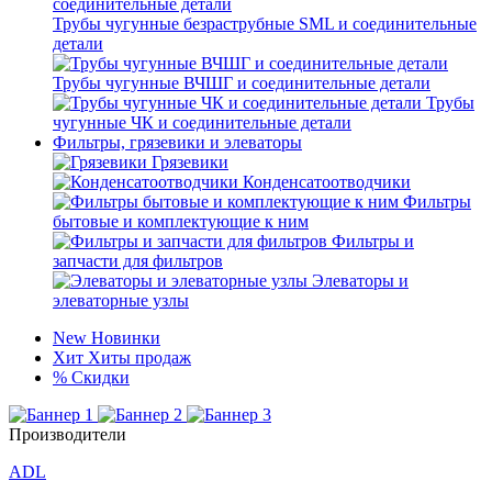
Трубы чугунные безраструбные SML и соединительные
детали
Трубы чугунные ВЧШГ и соединительные детали
Трубы
чугунные ЧК и соединительные детали
Фильтры, грязевики и элеваторы
Грязевики
Конденсатоотводчики
Фильтры
бытовые и комплектующие к ним
Фильтры и
запчасти для фильтров
Элеваторы и
элеваторные узлы
New
Новинки
Хит
Хиты продаж
%
Скидки
Производители
ADL