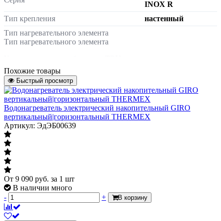
INOX R
Тип крепления
настенный
Тип нагревательного элемента
Тип нагревательного элемента
Конструктивная особенность ТЭН.
Указывает контактирует ли ТЭН с
погружной ТЭН
Похожие товары
водой (погружной ТЭН) или защищен
Быстрый просмотр
от непосредственного контакта с
водой (сухой ТЭН)
Водонагреватель электрический накопительный GIRO
Управление
электронное
вертикальный|горизонтальный THERMEX
Артикул: ЭдЭБ00639
Диаметр присоединения
1/2"
Ориентация
вертикальный
УЗО
есть
Предохранительный клапан в
есть
От
9 090
руб.
за 1 шт
комплекте
В наличии много
Масса нетто
21.5 кг
-
+
В корзину
Страна происхождения
Россия