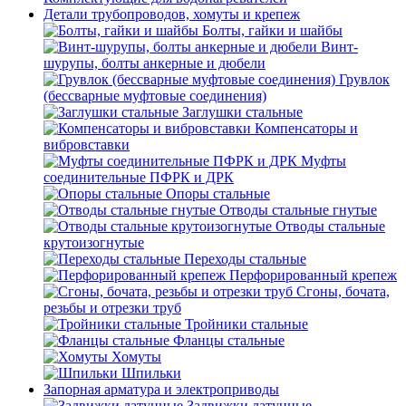
Детали трубопроводов, хомуты и крепеж
Болты, гайки и шайбы
Винт-
шурупы, болты анкерные и дюбели
Грувлок
(бессварные муфтовые соединения)
Заглушки стальные
Компенсаторы и
вибровставки
Муфты
соединительные ПФРК и ДРК
Опоры стальные
Отводы стальные гнутые
Отводы стальные
крутоизогнутые
Переходы стальные
Перфорированный крепеж
Сгоны, бочата,
резьбы и отрезки труб
Тройники стальные
Фланцы стальные
Хомуты
Шпильки
Запорная арматура и электроприводы
Задвижки латунные