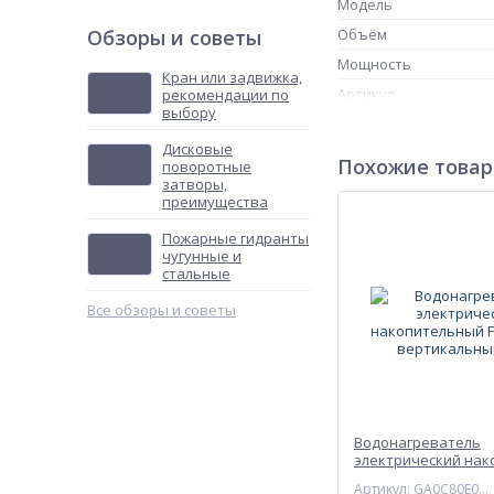
Модель
Обзоры и советы
Объём
Мощность
Кран или задвижка,
Артикул
рекомендации по
выбору
Устаревший артикул
Дисковые
Внутреннее покрытие
Похожие това
поворотные
Напряжение питания
затворы,
преимущества
Форм фактор
Пожарные гидранты
Температура нагрева
чугунные и
Давление воды min
стальные
Давление воды max
Все обзоры и советы
Ускоренный нагрев
Класс защиты
Время нагрева всего 
Время нагрева вс
Время нагрева все
Водонагреватель
электрический на
Высота, мм
FCD JTLD200 вертик
Артикул: GA0C80E03RU