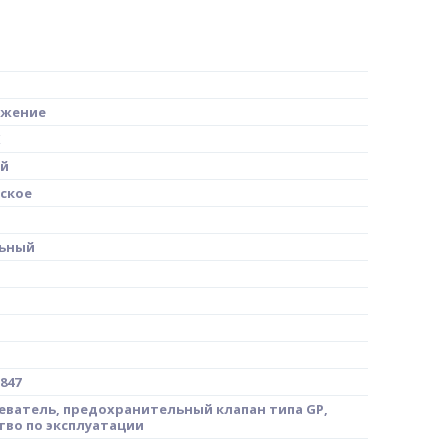
бжение
ый
ское
ьный
847
еватель, предохранительный клапан типа GP,
тво по эксплуатации