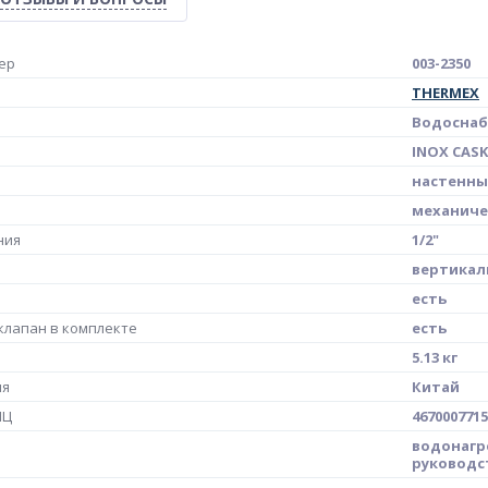
ер
003-2350
THERMEX
Водосна
INOX CASK
настенн
механиче
ния
1/2"
вертикал
есть
лапан в комплекте
есть
5.13 кг
ия
Китай
МЦ
4670007715
водонагр
руководс