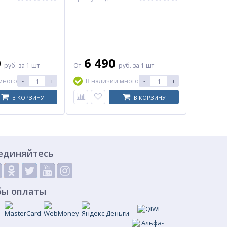
 THERMEX
вертикальный THERMEX
0
6 490
руб.
за 1 шт
От
руб.
за 1 шт
-
+
-
+
много
В наличии много
В КОРЗИНУ
В КОРЗИНУ
единяйтесь
бы оплаты