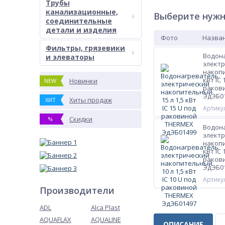
Трубы
канализационные,
Выберите нужн
соединительные
детали и изделия
Фото
Назван
Фильтры, грязевики
Водон
и элеваторы
элект
накопи
кВт IC 
Новинки
NEW
раков
ЭдЭБ0
Хиты продаж
ХИТ
Артикул
Скидки
%
Водон
элект
накопи
кВт IC 
раков
ЭдЭБ0
Артикул
Производители
ADL
Alca Plast
AQUAFLAX
AQUALINE
ОПИСАНИЕ