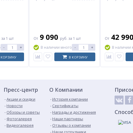
горизонтальный THERMEX
вертикальный
270
270
9 090
42 99
.
за 1 шт
От
руб.
за 1 шт
От
-
+
-
+
о
В наличии много
В наличии 
 КОРЗИНУ
В КОРЗИНУ
Пресс-центр
О Компании
Присо
Акции и скидки
История компании
Новости
Сертификаты
Спосо
Обзоры и советы
Награды и достижения
Фотогалерея
Наши партнеры
Видеогалерея
Отзывы о компании
Наши сотрудники