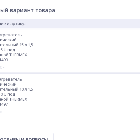
ый вариант товара
ие и артикул
агреватель
рический
тельный 15 л 1,5
15 U под
иной THERMEX
1499
: -
агреватель
рический
тельный 10 л 1,5
10 U под
иной THERMEX
1497
: -
ОТЗЫВЫ И ВОПРОСЫ