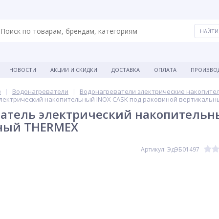
НОВОСТИ
АКЦИИ И СКИДКИ
ДОСТАВКА
ОПЛАТА
ПРОИЗВО
в
Водонагреватели
Водонагреватели электрические накопите
лектрический накопительный INOX CASK под раковиной вертикальн
атель электрический накопительны
ный THERMEX
Артикул: ЭдЭБ01497