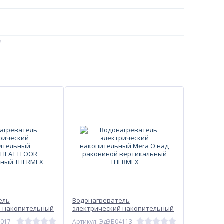
7
4
щая сталь
ратур, на сколько вода нагревается , например от 5С до 40С , в ско
ель
Водонагреватель
й накопительный
электрический накопительный
FLOOR
Mera O над раковиной
1017
Артикул: ЭдЭБ04113