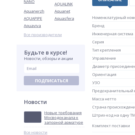
NANO
AQUALINK
Aquanerzh
Aquanet
Номенклатурный ном
AQUAPIPE
Aquasfera
Aquaviva
Бренд
Инженерная система
Все производители
Серия
Тип крепления
Будьте в курсе!
Управление
Новости, обзоры и акции
Диаметр присоедине
Ориентация
ПОДПИСАТЬСЯ
УЗО
Предохранительный к
Масса нетто
Новости
Страна происхожден
Новые требования
Штрих-код на одну Т
Мосводоканала к
запорной арматуре
Комплект поставки
Все новости