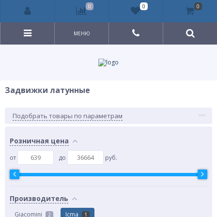
0
0
0
МЕНЮ
Задвижки латунные
Подобрать товары по параметрам
Розничная цена
от
до
руб.
Производитель
Giacomini
Icma
2
1