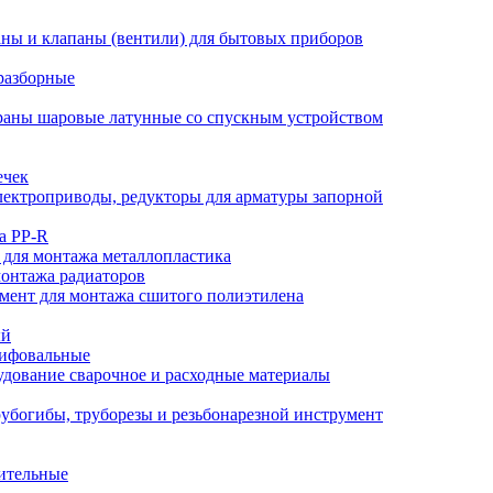
ны и клапаны (вентили) для бытовых приборов
разборные
аны шаровые латунные со спускным устройством
ечек
ектроприводы, редукторы для арматуры запорной
а PP-R
 для монтажа металлопластика
монтажа радиаторов
мент для монтажа сшитого полиэтилена
ый
лифовальные
дование сварочное и расходные материалы
убогибы, труборезы и резьбонарезной инструмент
ительные