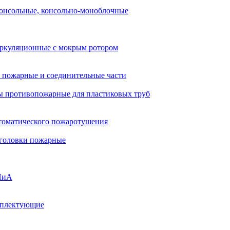
онсольные, консольно-моноблочные
ркуляционные с мокрым ротором
 пожарные и соединительные части
 противопожарные для пластиковых труб
томатического пожаротушения
 головки пожарные
ПиА
мплектующие