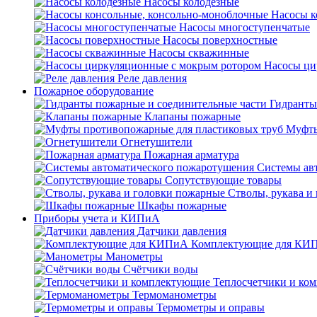
Насосы колодезные
Насосы к
Насосы многоступенчатые
Насосы поверхностные
Насосы скважинные
Насосы ци
Реле давления
Пожарное оборудование
Гидранты
Клапаны пожарные
Муфты
Огнетушители
Пожарная арматура
Системы ав
Сопутствующие товары
Стволы, рукава и
Шкафы пожарные
Приборы учета и КИПиА
Датчики давления
Комплектующие для КИ
Манометры
Счётчики воды
Теплосчетчики и ко
Термоманометры
Термометры и оправы