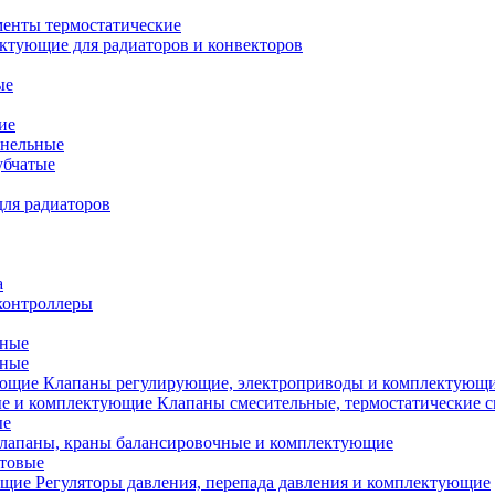
менты термостатические
ктующие для радиаторов и конвекторов
ые
ие
анельные
убчатые
ля радиаторов
а
контроллеры
тные
ьные
Клапаны регулирующие, электроприводы и комплектующ
Клапаны смесительные, термостатические 
ые
лапаны, краны балансировочные и комплектующие
ытовые
Регуляторы давления, перепада давления и комплектующие