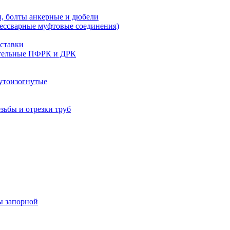
, болты анкерные и дюбели
бессварные муфтовые соединения)
ставки
тельные ПФРК и ДРК
утоизогнутые
езьбы и отрезки труб
ы запорной