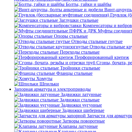
Болты, гайки и шайбы
Винт-шурупы
Грувлок (
Заглушки стальные
Компенсаторы и вибров
Муфты соедини
Опоры стальные
Отводы стальные гнутые
Отводы стальные кр
Переходы стальные
Перфорированный крепеж
Сгоны, бочата, р
Тройники стальные
Фланцы стальные
Хомуты
Шпильки
Запорная арматура и электроприводы
Задвижки латунные
Задвижки стальные
Задвижки чугунные
Задвижки шиберные
Запчасти для арматур
Затворы поворотные
Клапаны латунные
Клапаны стальные