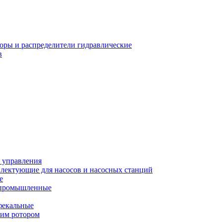
оры и распределители гидравлические
в
 управления
лектующие для насосов и насосных станций
е
 промышленные
фекальные
хим ротором