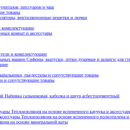
унитазов, писсуаров и чаш
ие товары
ляторы, вентиляционные решетки и лючки
и комплектующие
нных комнат и аксессуары
тели и комплектующие
Сифоны, выпуски, лотки душевые и шланги для с
ющие
ывальники, пьедесталы и сопутствующие товары
ки и сопутствующие товары
Набивка сальниковая, каболка и шнур асбестоцементный
Теплоизоляция на основе вспененного каучука и аксессуа
Теплоизоляция на основе вспененного полиэтилена и
яция на основе минеральной ваты