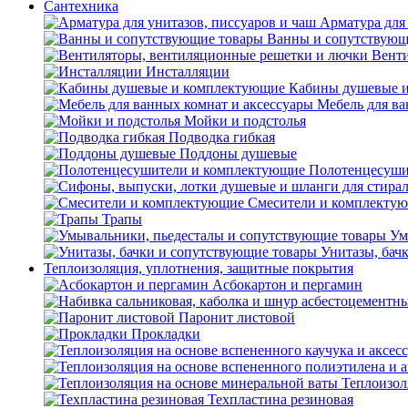
Сантехника
Арматура для 
Ванны и сопутствующ
Венти
Инсталляции
Кабины душевые 
Мебель для ва
Мойки и подстолья
Подводка гибкая
Поддоны душевые
Полотенцесуши
Смесители и комплекту
Трапы
Ум
Унитазы, бач
Теплоизоляция, уплотнения, защитные покрытия
Асбокартон и пергамин
Паронит листовой
Прокладки
Теплоизол
Техпластина резиновая