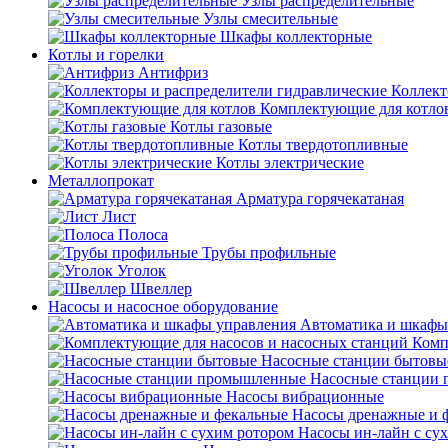
Узлы распределительные
Узлы смесительные
Шкафы коллекторные
Котлы и горелки
Антифриз
Коллект
Комплектующие для котло
Котлы газовые
Котлы твердотопливные
Котлы электрические
Металлопрокат
Арматура горячекатаная
Лист
Полоса
Трубы профильные
Уголок
Швеллер
Насосы и насосное оборудование
Автоматика и шкафы
Комп
Насосные станции бытовы
Насосные станции
Насосы вибрационные
Насосы дренажные и 
Насосы ин-лайн с су