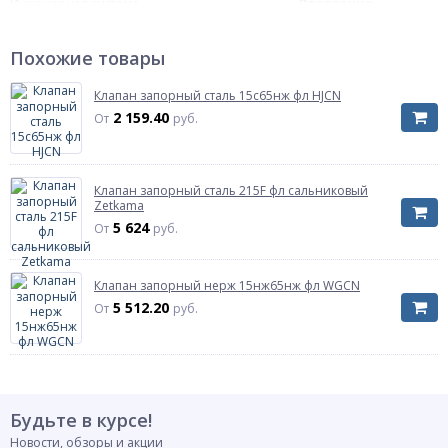
Инженерная система
Отопление,
Тепловые пункты
Тип
Похожие товары
Тип
запорный
Характеризует тип запорного органа
арматуры.
Клапан запорный сталь 15с65нж фл HJCN
2 159.40
От
руб.
Материал
Материал
нержавеющая сталь
Характеризует материал из которого
выполнен корпус изделия.
Клапан запорный сталь 215F фл сальниковый
Zetkama
Модель
15нж22нж
5 624
От
руб.
Рабочая среда
Рабочая среда
Характеризует возможность установки на
вода,
рабочую среду, движение которой может
Клапан запорный нерж 15нж65нж фл WGCN
неагрессивные
перекрывать данная арматура и при этом
жидкости
5 512.20
От
руб.
будет обеспечена требуемая герметичность
и срок эксплуатации.
Тип присоединения
Тип присоединения
Характеризует способ присоединения к
фланцевое
трубопроводу или технологической
Будьте в курсе!
установке
Новости, обзоры и акции