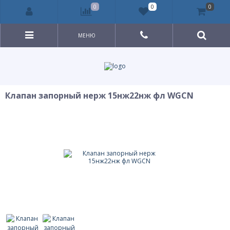
0
0
0
МЕНЮ
Клапан запорный нерж 15нж22нж фл WGCN