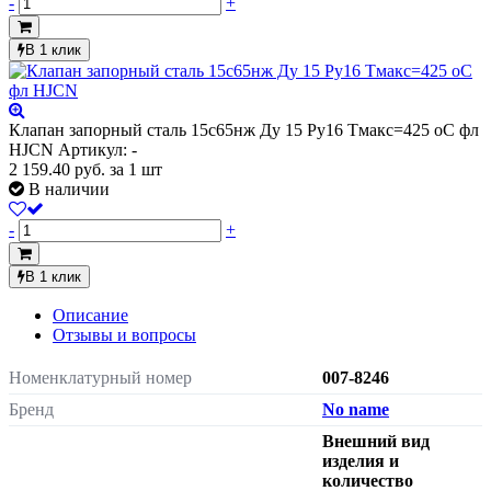
-
+
В 1 клик
Клапан запорный сталь 15с65нж Ду 15 Ру16 Тмакс=425 оС фл
HJCN
Артикул: -
2 159.40
руб.
за 1 шт
В наличии
-
+
В 1 клик
Описание
Отзывы и вопросы
Номенклатурный номер
007-8246
Бренд
No name
Внешний вид
изделия и
количество