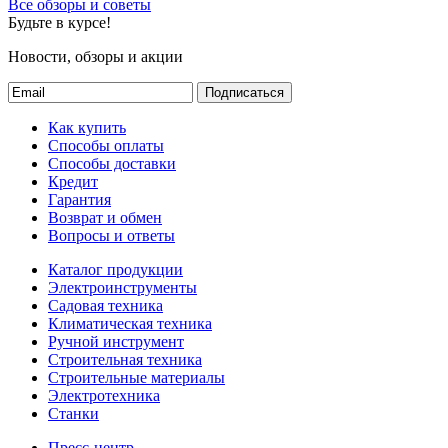
Все обзоры и советы
Диаметр
Будьте в курсе!
Характеризует условный диаметр
Ду 20
Новости, обзоры и акции
присоединяемого трубопровода,
приблизительно равен внутреннему
Подписаться
диаметру трубопровода, в мм
Как купить
Строительная длина
Способы оплаты
Строительная длина
Способы доставки
Кредит
Указывает расстояние между краями
150 мм
Гарантия
арматуры по оси присоединяемого
Возврат и обмен
трубопровода, мм.
Вопросы и ответы
Каталог продукции
Электроинструменты
Садовая техника
Климатическая техника
Ручной инструмент
Строительная техника
Строительные материалы
Электротехника
Станки
Пресс-центр