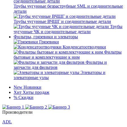
Трубы чугунные безраструбные SML и соединительные
детали
Трубы чугунные ВЧШГ и соединительные детали
Трубы
чугунные ЧК и соединительные детали
Фильтры, грязевики и элеваторы
Грязевики
Конденсатоотводчики
Фильтры
бытовые и комплектующие к ним
Фильтры и
запчасти для фильтров
Элеваторы и
элеваторные узлы
New
Новинки
Хит
Хиты продаж
%
Скидки
Производители
ADL