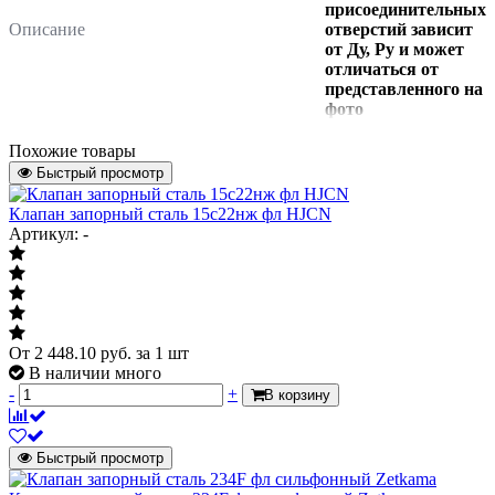
присоединительных
Описание
отверстий зависит
от Ду, Pу и может
отличаться от
представленного на
фото
Водоснабжение,
Похожие товары
Отопление,
Инженерная система
Быстрый просмотр
Тепловые пункты,
Пожаротушение
Клапан запорный сталь 15с22нж фл HJCN
Тип
Артикул: -
Тип
запорный
Характеризует тип запорного органа
арматуры.
От
2 448.10
руб.
за 1 шт
Материал
В наличии много
Материал
-
+
В корзину
сталь
Характеризует материал из которого
выполнен корпус изделия.
Быстрый просмотр
Модель
15с65нж