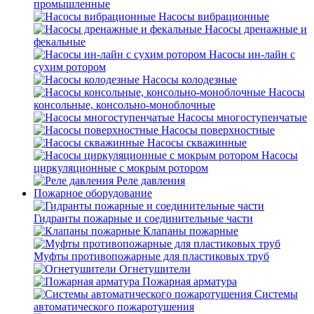
промышленные
Насосы вибрационные
Насосы дренажные и
фекальные
Насосы ин-лайн с
сухим ротором
Насосы колодезные
Насосы
консольные, консольно-моноблочные
Насосы многоступенчатые
Насосы поверхностные
Насосы скважинные
Насосы
циркуляционные с мокрым ротором
Реле давления
Пожарное оборудование
Гидранты пожарные и соединительные части
Клапаны пожарные
Муфты противопожарные для пластиковых труб
Огнетушители
Пожарная арматура
Системы
автоматического пожаротушения