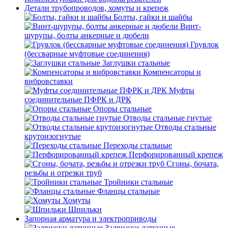
Детали трубопроводов, хомуты и крепеж
Болты, гайки и шайбы
Винт-
шурупы, болты анкерные и дюбели
Грувлок
(бессварные муфтовые соединения)
Заглушки стальные
Компенсаторы и
вибровставки
Муфты
соединительные ПФРК и ДРК
Опоры стальные
Отводы стальные гнутые
Отводы стальные
крутоизогнутые
Переходы стальные
Перфорированный крепеж
Сгоны, бочата,
резьбы и отрезки труб
Тройники стальные
Фланцы стальные
Хомуты
Шпильки
Запорная арматура и электроприводы
Задвижки латунные