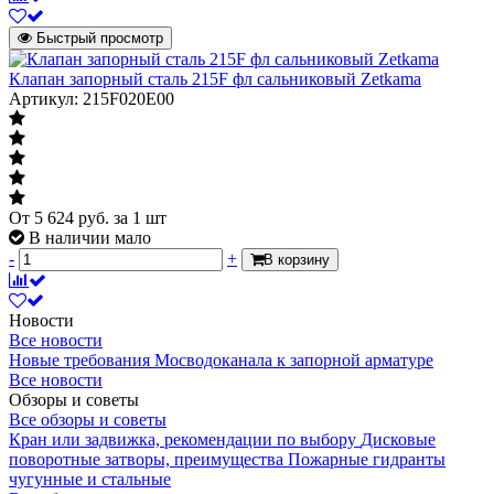
Комплект поставки
клапан в сборе
Быстрый просмотр
Гарантия
Гарантия
Клапан запорный сталь 215F фл сальниковый Zetkama
18 месяцев
Артикул: 215F020E00
Гарантийный срок со дня продажи.
Допускаются
механические
повреждения
Примечание
лакокрасочного
От
5 624
руб.
за 1 шт
покрытия и
В наличии мало
незначительная
-
+
В корзину
ржавчина
Давление
Давление
Новости
Все новости
Характеризует максимальное
Новые требования Мосводоканала к запорной арматуре
допустимое давление рабочей среды,
Ру16
Все новости
при котором будет обеспечена
Обзоры и советы
требуемая надежность и
Все обзоры и советы
долговечность арматуры
Кран или задвижка, рекомендации по выбору
Дисковые
поворотные затворы, преимущества
Пожарные гидранты
чугунные и стальные
Диаметр