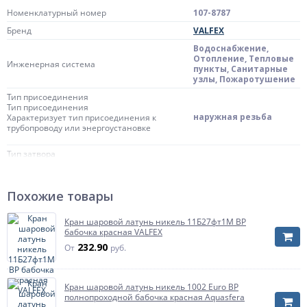
Номенклатурный номер
107-8787
Бренд
VALFEX
Водоснабжение,
Отопление, Тепловые
Инженерная система
пункты, Санитарные
узлы, Пожаротушение
Тип присоединения
Тип присоединения
наружная резьба
Характеризует тип присоединения к
трубопроводу или энергоустановке
Тип затвора
Тип затвора
бабочка
Характеризует способ управления и тип
органа управления крана
Похожие товары
Цвет ручки/бабочки
красный
Кран шаровой латунь никель 11Б27фт1М ВР
Тип прохода
бабочка красная VALFEX
Тип прохода
232.90
От
руб.
Характеризует отношение размера
полнопроходной
отверстия шара к размеру
присоединяемого трубопровода
Кран шаровой латунь никель 1002 Euro ВР
ТУ 28.14.130-005-
полнопроходной бабочка красная Aquasfera
ГОСТ
5984358-2021