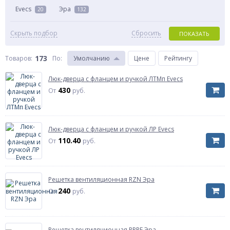
Evecs
Эра
20
132
Скрыть подбор
Сбросить
ПОКАЗАТЬ
173
Товаров:
По
:
Умолчанию
Цене
Рейтингу
Люк-дверца с фланцем и ручкой ЛТМп Evecs
430
От
руб.
Люк-дверца с фланцем и ручкой ЛР Evecs
110.40
От
руб.
Решетка вентиляционная RZN Эра
240
От
руб.
Решетка вентиляционная RRPF Эра