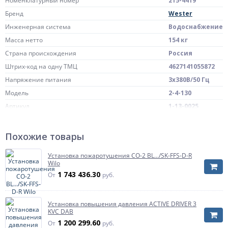
Номенклатурный номер
215-4419
Бренд
Wester
Инженерная система
Водоснабжение
Масса нетто
154 кг
Страна происхождения
Россия
Штрих-код на одну ТМЦ
4627141055872
Напряжение питания
3х380В/50 Гц
Модель
2-4-130
Артикул
1-13-0025
Присоединение
Присоединение
1 1/4"
Диаметр присоединения патрубков трубопровода
Похожие товары
насосной станции
Установка пожаротушения CO-2 BL.../SK-FFS-D-R
Wilo
1 743 436.30
От
руб.
Установка повышения давления ACTIVE DRIVER 3
KVC DAB
1 200 299.60
От
руб.