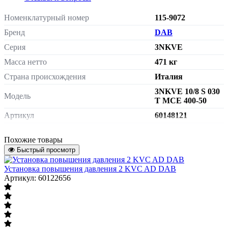
Номенклатурный номер
115-9072
Бренд
DAB
Серия
3NKVE
Масса нетто
471 кг
Страна происхождения
Италия
3NKVE 10/8 S 030
Модель
T MCE 400-50
Артикул
60148121
Присоединение
Присоединение
Похожие товары
Быстрый просмотр
DN 80
Диаметр присоединения патрубков
трубопровода насосной станции
Установка повышения давления 2 KVC AD DAB
Артикул: 60122656
Отдельный
преобразователь
Управление
частоты на
каждый насос