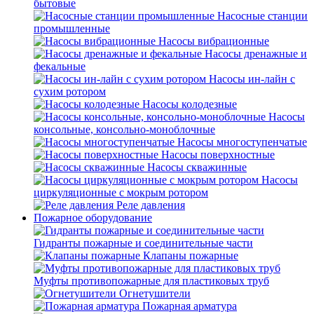
бытовые
Насосные станции
промышленные
Насосы вибрационные
Насосы дренажные и
фекальные
Насосы ин-лайн с
сухим ротором
Насосы колодезные
Насосы
консольные, консольно-моноблочные
Насосы многоступенчатые
Насосы поверхностные
Насосы скважинные
Насосы
циркуляционные с мокрым ротором
Реле давления
Пожарное оборудование
Гидранты пожарные и соединительные части
Клапаны пожарные
Муфты противопожарные для пластиковых труб
Огнетушители
Пожарная арматура