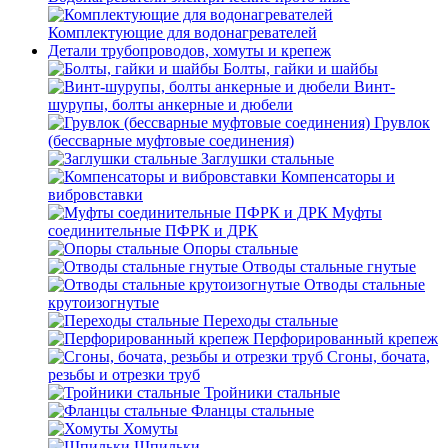
Комплектующие для водонагревателей
Детали трубопроводов, хомуты и крепеж
Болты, гайки и шайбы
Винт-
шурупы, болты анкерные и дюбели
Грувлок
(бессварные муфтовые соединения)
Заглушки стальные
Компенсаторы и
вибровставки
Муфты
соединительные ПФРК и ДРК
Опоры стальные
Отводы стальные гнутые
Отводы стальные
крутоизогнутые
Переходы стальные
Перфорированный крепеж
Сгоны, бочата,
резьбы и отрезки труб
Тройники стальные
Фланцы стальные
Хомуты
Шпильки