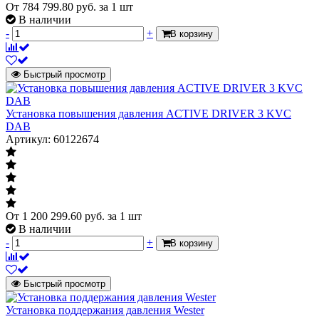
Тип присоединения
фланец круглый
От
784 799.80
руб.
за 1 шт
В наличии
Тип используемых насосов
-
+
В корзину
Тип используемых насосов
вертикальные
Тип насоса установленного в насосной
многоступенчатые
станции
Быстрый просмотр
Число используемых насосов
Установка повышения давления ACTIVE DRIVER 3 KVC
Число используемых насосов
DAB
3
Артикул: 60122674
Количество насосов смонтированных
на общей раме станции
Номинальное давление
16 бар
Номинальный ток
39 А
От
1 200 299.60
руб.
за 1 шт
В наличии
Защита от "сухого" хода
встроенная
-
+
В корзину
нержавеющая
Материал трубопровода
сталь
Номинальная мощность одного насоса
Быстрый просмотр
3 кВт
в установке
Установка поддержания давления Wester
Материал проточной части насоса