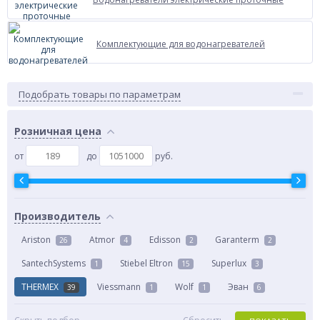
Комплектующие для водонагревателей
Подобрать товары по параметрам
Розничная цена
от
до
руб.
Производитель
Ariston
Atmor
Edisson
Garanterm
26
4
2
2
SantechSystems
Stiebel Eltron
Superlux
1
15
3
THERMEX
Viessmann
Wolf
Эван
39
1
1
6