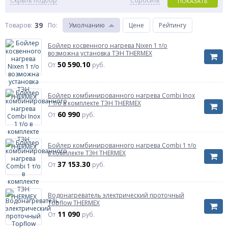
Скрыть подбор
Сбросить
ПОКАЗАТЬ
39
Товаров:
По
:
Умолчанию
Цене
Рейтингу
Бойлер косвенного нагрева Nixen 1 т/о
возможна установка ТЭН THERMEX
50 590.10
От
руб.
Бойлер комбинированного нагрева Combi Inox
1 т/о в комплекте ТЭН THERMEX
60 990
От
руб.
Бойлер комбинированного нагрева Combi 1 т/о
в комплекте ТЭН THERMEX
37 153.30
От
руб.
Водонагреватель электрический проточный
Topflow THERMEX
11 090
От
руб.