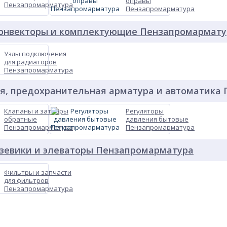
оправы
Пензапромарматура
Пензапромарматура
конвекторы и комплектующие Пензапромармату
Узлы подключения
для радиаторов
Пензапромарматура
я, предохранительная арматура и автоматика
Клапаны и затворы
Регуляторы
обратные
давления бытовые
Пензапромарматура
Пензапромарматура
зевики и элеваторы Пензапромарматура
Фильтры и запчасти
для фильтров
Пензапромарматура