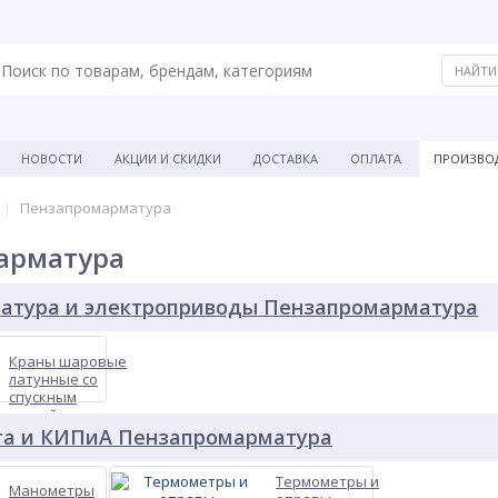
НОВОСТИ
АКЦИИ И СКИДКИ
ДОСТАВКА
ОПЛАТА
ПРОИЗВО
Пензапромарматура
арматура
матура и электроприводы Пензапромарматура
Краны шаровые
латунные со
спускным
устройством
Пензапромарматура
та и КИПиА Пензапромарматура
Термометры и
Манометры