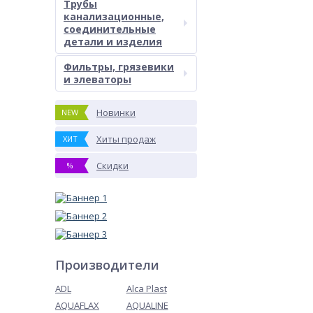
Трубы
канализационные,
соединительные
детали и изделия
Фильтры, грязевики
и элеваторы
Новинки
NEW
Хиты продаж
ХИТ
Скидки
%
Производители
ADL
Alca Plast
AQUAFLAX
AQUALINE