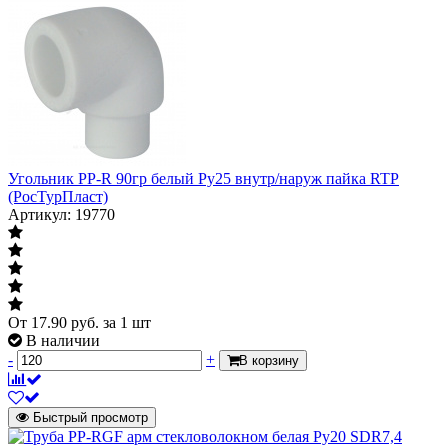
Угольник PP-R 90гр белый Ру25 внутр/наруж пайка RTP
(РосТурПласт)
Артикул: 19770
От
17.90
руб.
за 1 шт
В наличии
-
+
В корзину
Быстрый просмотр