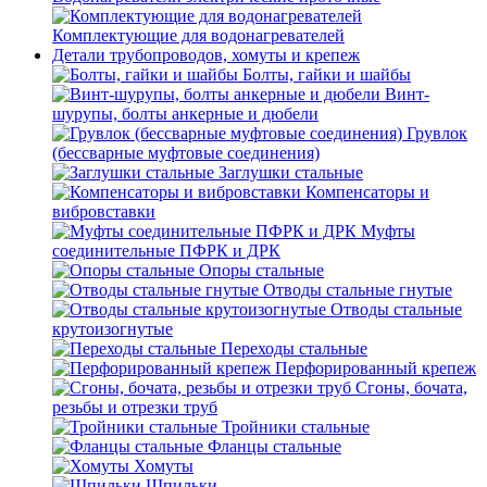
Комплектующие для водонагревателей
Детали трубопроводов, хомуты и крепеж
Болты, гайки и шайбы
Винт-
шурупы, болты анкерные и дюбели
Грувлок
(бессварные муфтовые соединения)
Заглушки стальные
Компенсаторы и
вибровставки
Муфты
соединительные ПФРК и ДРК
Опоры стальные
Отводы стальные гнутые
Отводы стальные
крутоизогнутые
Переходы стальные
Перфорированный крепеж
Сгоны, бочата,
резьбы и отрезки труб
Тройники стальные
Фланцы стальные
Хомуты
Шпильки