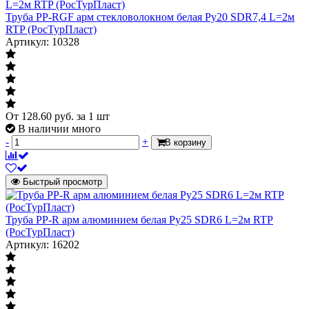
Труба PP-RGF арм стекловолокном белая Ру20 SDR7,4 L=2м
RTP (РосТурПласт)
Артикул: 10328
От
128.60
руб.
за 1 шт
В наличии много
-
+
В корзину
Быстрый просмотр
Труба PP-R арм алюминием белая Ру25 SDR6 L=2м RTP
(РосТурПласт)
Артикул: 16202