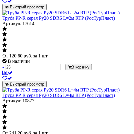
Быстрый просмотр
Труба PP-R серая Ру20 SDR6 L=2м RTP (РосТурПласт)
Артикул: 17614
От
120.60
руб.
за 1 шт
В наличии
-
+
В корзину
Быстрый просмотр
Труба PP-R серая Ру20 SDR6 L=4м RTP (РосТурПласт)
Артикул: 10877
От
241.20
руб.
за 1 шт