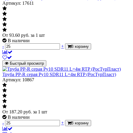
Артикул: 17611
От
93.60
руб.
за 1 шт
В наличии
-
+
В корзину
Быстрый просмотр
Труба PP-R серая Ру10 SDR11 L=4м RTP (РосТурПласт)
Артикул: 10867
От
187.20
руб.
за 1 шт
В наличии
-
+
В корзину