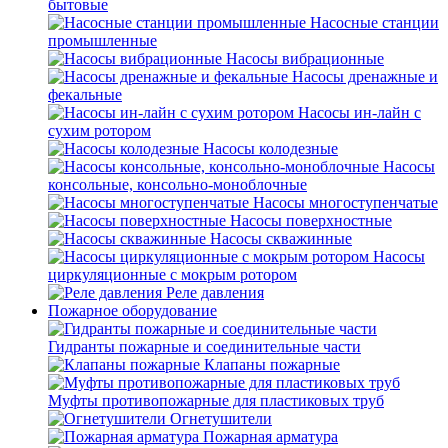
бытовые
Насосные станции
промышленные
Насосы вибрационные
Насосы дренажные и
фекальные
Насосы ин-лайн с
сухим ротором
Насосы колодезные
Насосы
консольные, консольно-моноблочные
Насосы многоступенчатые
Насосы поверхностные
Насосы скважинные
Насосы
циркуляционные с мокрым ротором
Реле давления
Пожарное оборудование
Гидранты пожарные и соединительные части
Клапаны пожарные
Муфты противопожарные для пластиковых труб
Огнетушители
Пожарная арматура