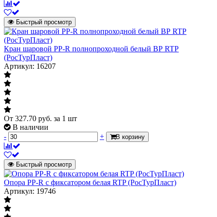
Быстрый просмотр
Кран шаровой PP-R полнопроходной белый ВР RTP
(РосТурПласт)
Артикул: 16207
От
327.70
руб.
за 1 шт
В наличии
-
+
В корзину
Быстрый просмотр
Опора PP-R с фиксатором белая RTP (РосТурПласт)
Артикул: 19746