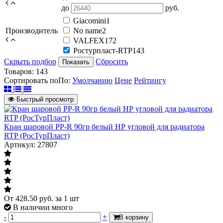
до
руб.
Giacomini
1
Производитель
No name
2
VALFEX
172
Ростурпласт-RTP
143
Скрыть подбор
Сбросить
Показать
Товаров:
143
Сортировать по
По
:
Умолчанию
Цене
Рейтингу
Быстрый просмотр
Кран шаровой PP-R 90гр белый НР угловой для радиатора
RTP (РосТурПласт)
Артикул: 27807
От
428.50
руб.
за 1 шт
В наличии много
-
+
В корзину