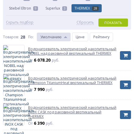
Stiebel Eltron
Superlux
THERMEX
9
3
28
Скрыть подбор
Сбросить
ПОКАЗАТЬ
28
Товаров:
По
:
Умолчанию
Цене
Рейтингу
Водонагреватель электрический накопительный
NOBEL над раковиной вертикальный THERMEX
6 078.20
От
руб.
Водонагреватель электрический накопительный
Champion TitaniumHeat вертикальный THERMEX
7 990
От
руб.
Водонагреватель электрический накопительный
INOX CASK под раковиной вертикальный
THERMEX
6 390
От
руб.